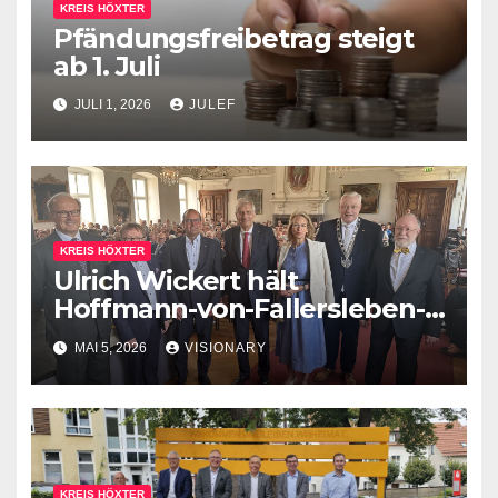
KREIS HÖXTER
Pfändungsfreibetrag steigt
ab 1. Juli
JULI 1, 2026
JULEF
KREIS HÖXTER
Ulrich Wickert hält
Hoffmann-von-Fallersleben-
Rede in Corvey
MAI 5, 2026
VISIONARY
KREIS HÖXTER