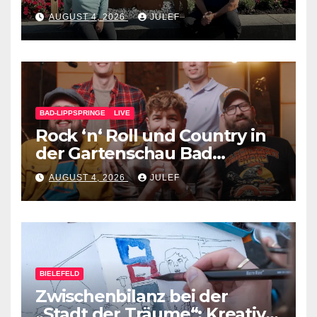
AUGUST 4, 2026
JULEF
BAD-LIPPSPRINGE
LIVE
Rock ‘n‘ Roll und Country in
der Gartenschau Bad
Lippspringe
AUGUST 4, 2026
JULEF
BIELEFELD
Zwischenbilanz bei der
„Stadt der Träume“: Kreative