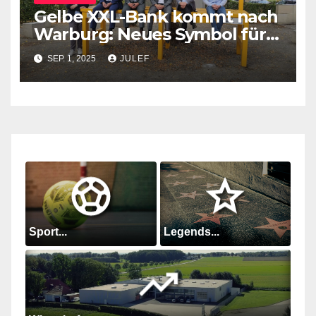
Gelbe XXL-Bank kommt nach
Warburg: Neues Symbol für
Gemeinschaft und
SEP. 1, 2025
JULEF
Verbundenheit im Kreis
Höxter
Sport...
Legends...