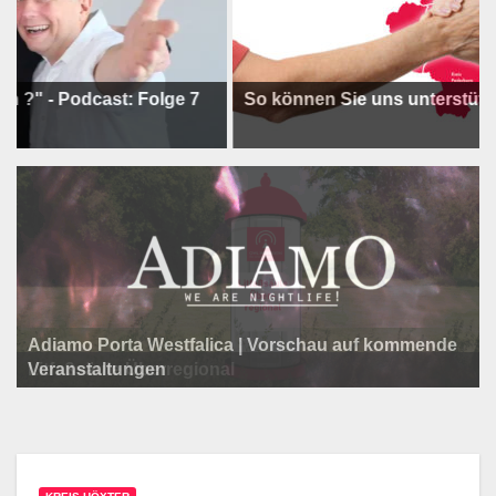
odcast: Folge 7
So können Sie uns unterstützen !
Adiamo Porta Westfalica | Vorschau auf kommende
Programm der Komödie am Klosterplatz.
Litfaßsäule Überregional
Veranstaltungen
Litfaßsäule Überregional
Litfaßsäule Überregional