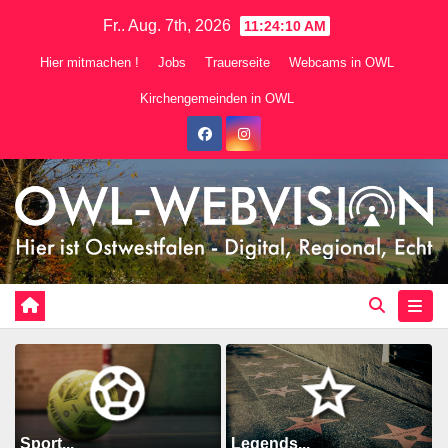
Zum
Fr.. Aug. 7th, 2026
11:24:11 AM
Inhalt
Hier mitmachen !
Jobs
Trauerseite
Webcams in OWL
springen
Kirchengemeinden in OWL
Sport...
Legends...