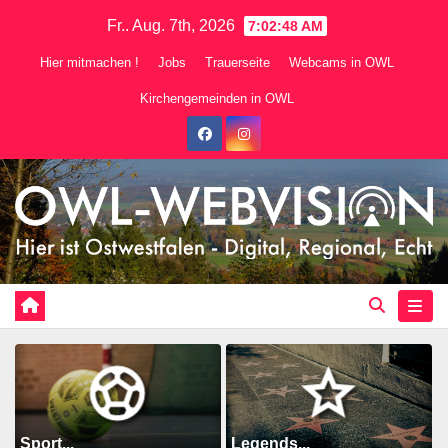
Zum
Fr.. Aug. 7th, 2026
7:02:50 AM
Inhalt
Hier mitmachen !
Jobs
Trauerseite
Webcams in OWL
springen
Kirchengemeinden in OWL
Sport...
Legends...