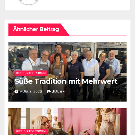
Ähnlicher Beitrag
KREIS PADERBORN
Süße Tradition mit Mehrwert
AUG. 3, 2026
JULEF
KREIS PADERBORN