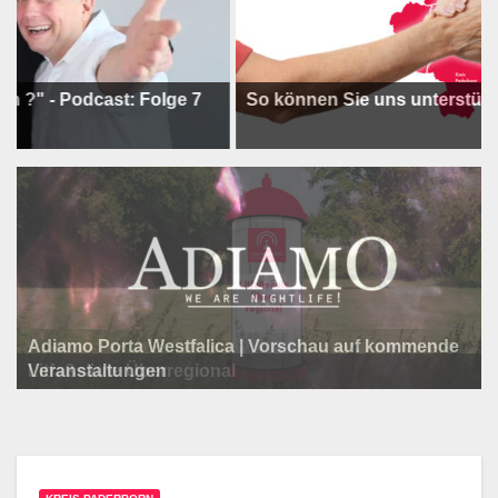
Podcast: Folge 7
So können Sie uns unterstützen !
Adiamo Porta Westfalica | Vorschau auf kommende
Programm der Komödie am Klosterplatz.
Litfaßsäule Überregional
Veranstaltungen
Litfaßsäule Überregional
Litfaßsäule Überregional