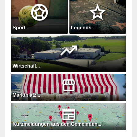
Sport...
Legends...
Wirtschaft...
Marktplatz...
Kurzmeldungen aus den Gemeinden...
.