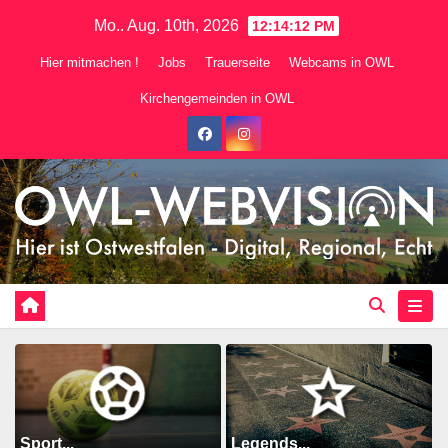
Zum
Mo.. Aug. 10th, 2026
12:14:14 PM
Inhalt
Hier mitmachen !
Jobs
Trauerseite
Webcams in OWL
springen
Kirchengemeinden in OWL
Sport...
Legends...