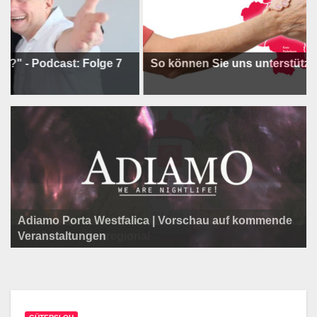
dcast: Folge 7
So können Sie uns unterstützen !
Adiamo Porta Westfalica | Vorschau auf kommende
Programm der Komödie am Klosterplatz.
Litfaßsäule Überregional
Veranstaltungen
Litfaßsäule Überregional
Litfaßsäule Überregional