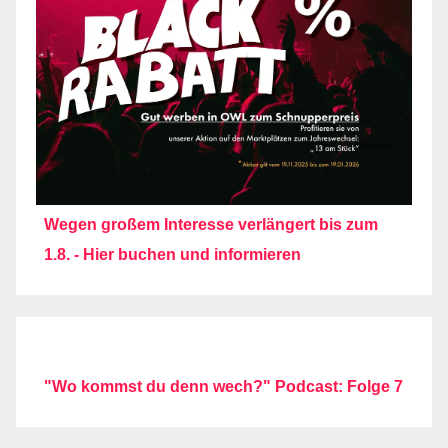
Wegen großem Interesse verlängert bis zum
1.8. - Hier buchen und informieren
"Wo kommst du denn wech?" Podcast: Folge 7