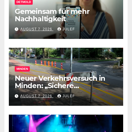
DETMOLD
Gemeinsam für mehr
Nachhaltigkeit
AUGUST 7, 2026
JULEF
MINDEN
Neuer Verkehrsversuch in
Minden: „Sichere
Verkehrswege schaffen“
AUGUST 7, 2026
JULEF