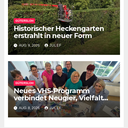
GÜTERSLOH
Historischer Heckengarten
erstrahlt in neuer Form
AUG. 9, 2026
JULEF
GÜTERSLOH
Neues VHS-Programm
verbindet Neugier, Vielfalt
und Gemeinschaft
AUG. 8, 2026
JULEF