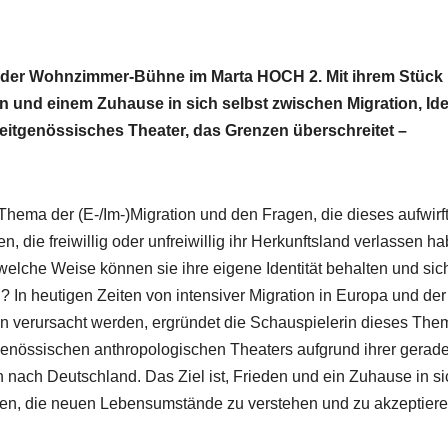
uf der Wohnzimmer-Bühne im Marta HOCH 2. Mit ihrem Stück
 und einem Zuhause in sich selbst zwischen Migration, Ide
zeitgenössisches Theater, das Grenzen überschreitet –
Thema der (E-/Im-)Migration und den Fragen, die dieses aufwirft
die freiwillig oder unfreiwillig ihr Herkunftsland verlassen h
 welche Weise können sie ihre eigene Identität behalten und sic
n? In heutigen Zeiten von intensiver Migration in Europa und der
n verursacht werden, ergründet die Schauspielerin dieses The
tgenössischen anthropologischen Theaters aufgrund ihrer gerad
ach Deutschland. Das Ziel ist, Frieden und ein Zuhause in si
ffnen, die neuen Lebensumstände zu verstehen und zu akzeptiere