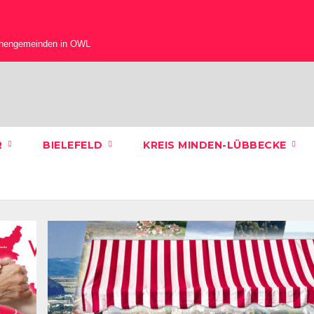
chengemeinden in OWL
R
BIELEFELD
KREIS MINDEN-LÜBBECKE