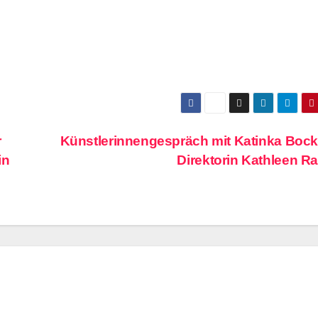
r
Künstlerinnengespräch mit Katinka Boc
in
Direktorin Kathleen R