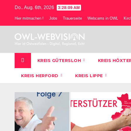
Zum
Do.. Aug. 6th, 2026
3:28:10 AM
Inhalt
Hier mitmachen !
Jobs
Trauerseite
Webcams in OWL
Kir
springen
KREIS GÜTERSLOH
KREIS HÖXTE
KREIS HERFORD
KREIS LIPPE