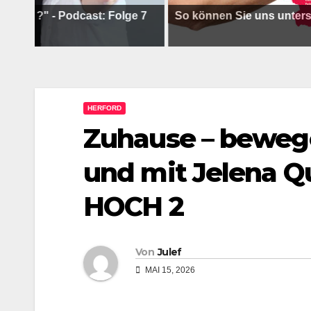
 ?" - Podcast: Folge 7
So können Sie uns unterstütz
HERFORD
Zuhause – beweg
und mit Jelena Q
HOCH 2
Von
Julef
MAI 15, 2026