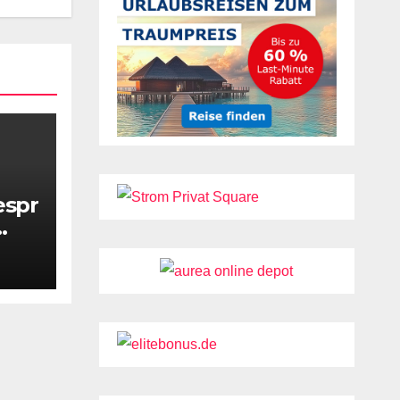
espr
leen