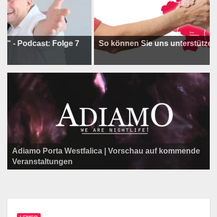
cast: Folge 7
So können Sie uns unterstützen !
Adiamo Porta Westfalica | Vorschau auf kommende
Programm der Komödie am Klosterplatz.
Litfaßsäule Überregional
Veranstaltungen
Litfaßsäule Überregional
Litfaßsäule Überregional