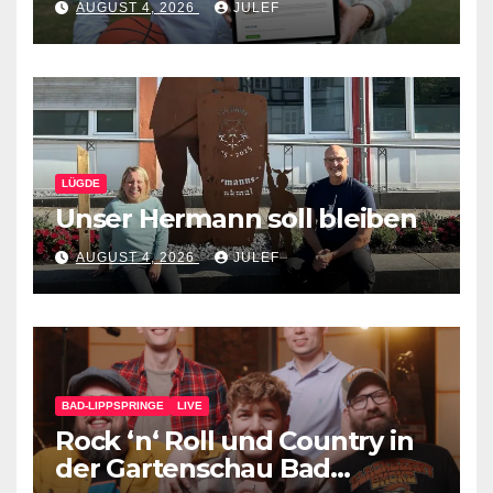
AUGUST 4, 2026
JULEF
Verein
LÜGDE
Unser Hermann soll bleiben
AUGUST 4, 2026
JULEF
BAD-LIPPSPRINGE
LIVE
Rock ‘n‘ Roll und Country in
der Gartenschau Bad