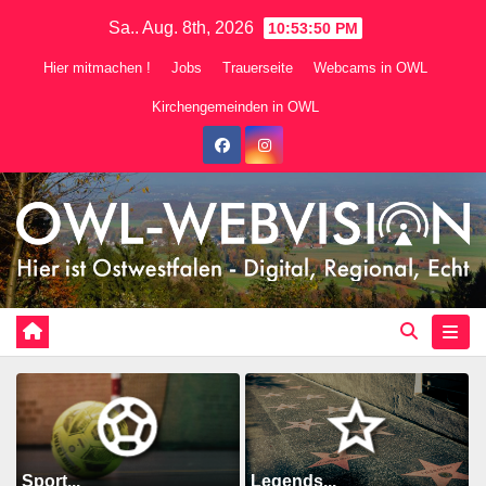
Zum
Sa.. Aug. 8th, 2026
10:53:52 PM
Inhalt
Hier mitmachen !
Jobs
Trauerseite
Webcams in OWL
springen
Kirchengemeinden in OWL
Sport...
Legends...