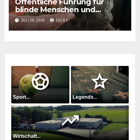
Öffentliche Führung für
blinde Menschen und
Menschen mit
JULI 29, 2026
JULEF
Sehbeeinträchtigungen im
Junkerhaus
Sport...
Legends...
Wirtschaft...