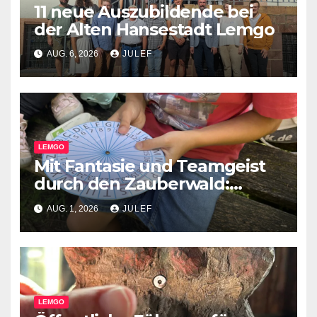
11 neue Auszubildende bei
der Alten Hansestadt Lemgo
AUG. 6, 2026
JULEF
LEMGO
Mit Fantasie und Teamgeist
durch den Zauberwald:
Pflegekinder erleben
AUG. 1, 2026
JULEF
besondere Waldrallye
LEMGO