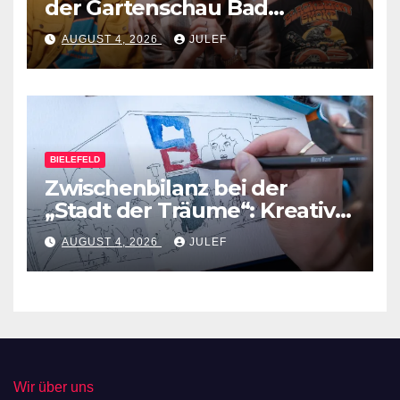
der Gartenschau Bad
Lippspringe
AUGUST 4, 2026
JULEF
BIELEFELD
Zwischenbilanz bei der
„Stadt der Träume“: Kreative
Ideen nehmen Gestalt an
AUGUST 4, 2026
JULEF
Wir über uns