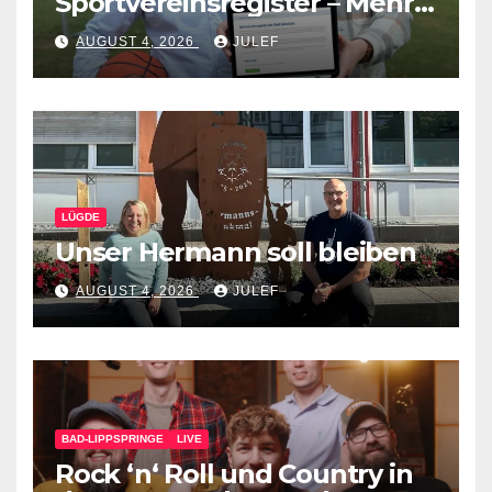
Sportvereinsregister – Mehr
Werbung für den eigenen
AUGUST 4, 2026
JULEF
Verein
LÜGDE
Unser Hermann soll bleiben
AUGUST 4, 2026
JULEF
BAD-LIPPSPRINGE
LIVE
Rock ‘n‘ Roll und Country in