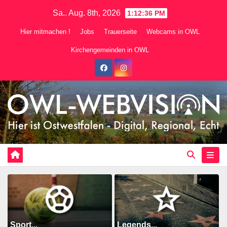
Zum
Sa.. Aug. 8th, 2026
1:12:37 PM
Inhalt
Hier mitmachen !
Jobs
Trauerseite
Webcams in OWL
springen
Kirchengemeinden in OWL
Sport...
Legends...