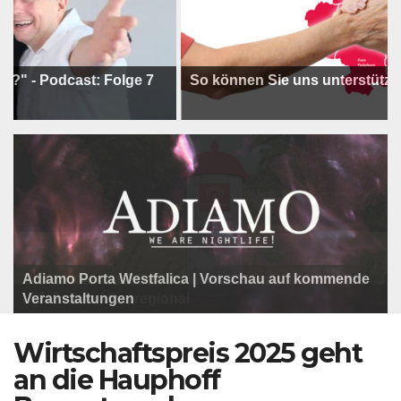
odcast: Folge 7
So können Sie uns unterstützen !
Adiamo Porta Westfalica | Vorschau auf kommende
Programm der Komödie am Klosterplatz.
Litfaßsäule Überregional
Veranstaltungen
Litfaßsäule Überregional
Litfaßsäule Überregional
Wirtschaftspreis 2025 geht
an die Hauphoff