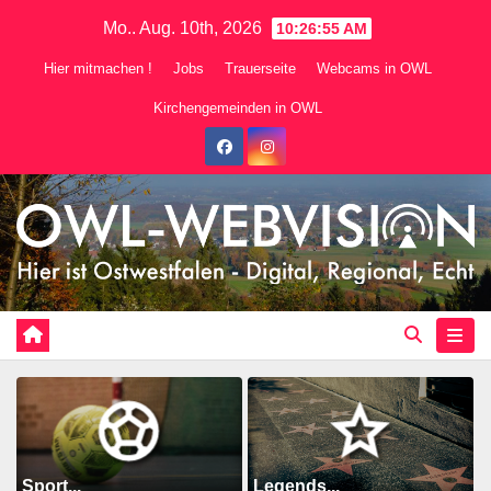
Zum
Mo.. Aug. 10th, 2026
10:26:57 AM
Inhalt
Hier mitmachen !
Jobs
Trauerseite
Webcams in OWL
springen
Kirchengemeinden in OWL
Sport...
Legends...