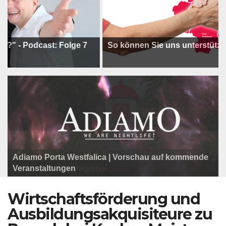
odcast: Folge 7
So können Sie uns unterstützen !
Adiamo Porta Westfalica | Vorschau auf kommende
Programm der Komödie am Klosterplatz.
Litfaßsäule Überregional
Veranstaltungen
Litfaßsäule Überregional
Litfaßsäule Überregional
Wirtschaftsförderung und
Ausbildungsakquisiteure zu