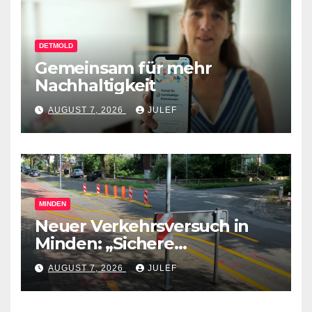
DETMOLD
Gemeinsam für mehr
Nachhaltigkeit
AUGUST 7, 2026
JULEF
MINDEN
Neuer Verkehrsversuch in
Minden: „Sichere
Verkehrswege schaffen“
AUGUST 7, 2026
JULEF