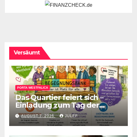
Versäumt
PORTA WESTFALICA
Das Quartier feiert sich –
Einladung zum Tag der
Begegnung
AUGUST 7, 2026
JULEF