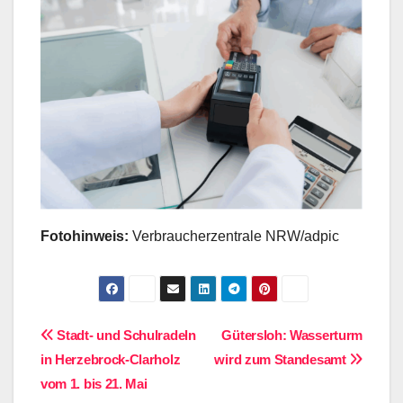
Fotohinweis:
Verbraucherzentrale NRW/adpic
Beitragsnavigation
Stadt- und Schulradeln
Gütersloh: Wasserturm
in Herzebrock-Clarholz
wird zum Standesamt
vom 1. bis 21. Mai