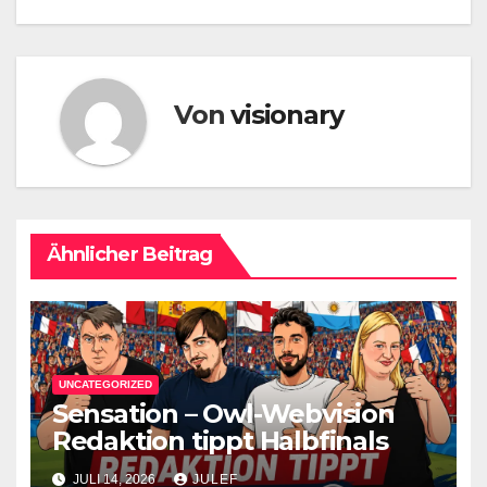
Von
visionary
Ähnlicher Beitrag
UNCATEGORIZED
Sensation – Owl-Webvision
Redaktion tippt Halbfinals
JULI 14, 2026
JULEF