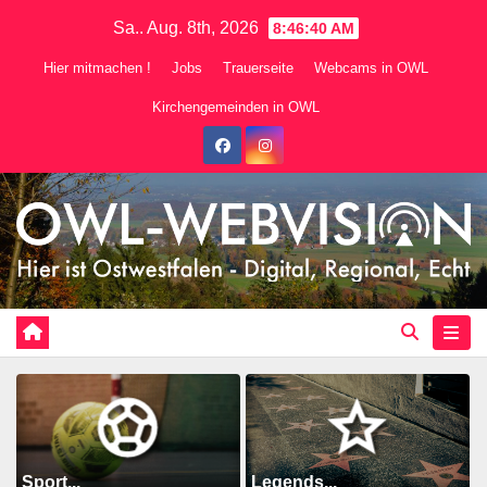
Zum
Sa.. Aug. 8th, 2026
8:46:41 AM
Inhalt
Hier mitmachen !
Jobs
Trauerseite
Webcams in OWL
springen
Kirchengemeinden in OWL
Sport...
Legends...