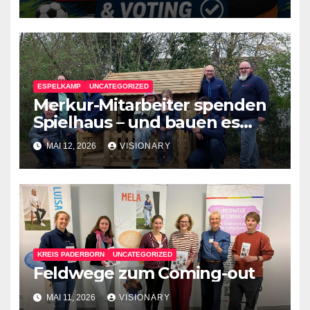
ESPELKAMP
UNCATEGORIZED
Merkur-Mitarbeiter spenden
Spielhaus – und bauen es
gleich auf Gestringer Kita
MAI 12, 2026
VISIONARY
Rasselbande freut sich über
neue Spielmöglichkeit
KREIS PADERBORN
UNCATEGORIZED
Feldwege zum Coming-out
MAI 11, 2026
VISIONARY