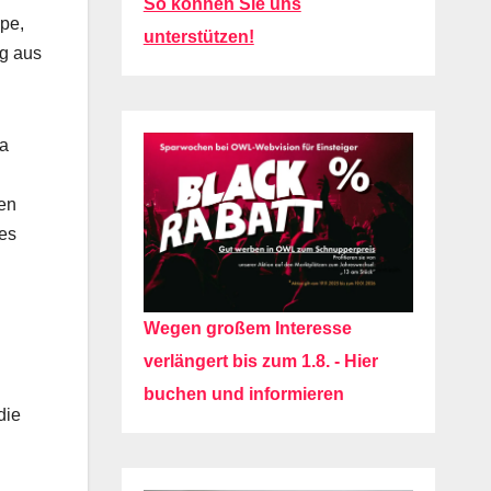
So können Sie uns
pe,
unterstützen!
ng aus
na
nen
hes
Wegen großem Interesse
verlängert bis zum 1.8. - Hier
buchen und informieren
die