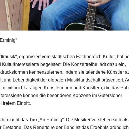
 Erminig“
tmusik“, organisiert vom städtischen Fachbereich Kultur, hat be
lturinteressierte begeistert. Die Konzertreihe lädt dazu ein,
drucksformen kennenzulernen, indem sie talentierte Künstler a
lt und Lebendigkeit der globalen Musiklandschaft präsentiert. 
amm mit hochkarätigen Künstlerinnen und Künstlern, die das Pu
Interessierte können die besonderen Konzerte im Gütersloher
reiem Eintritt.
Uhr macht das Trio „An Erminig“. Die Musiker verstehen sich als
er Bretagne. Das Repertoire der Band ist das Ergebnis gründlich