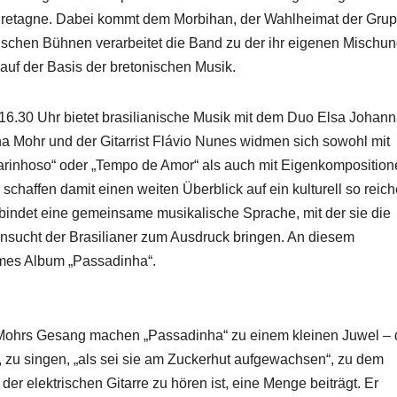
Bretagne. Dabei kommt dem Morbihan, der Wahlheimat der Grup
äischen Bühnen verarbeitet die Band zu der ihr eigenen Mischu
auf der Basis der bretonischen Musik.
 16.30 Uhr bietet brasilianische Musik mit dem Duo Elsa Johan
a Mohr und der Gitarrist Flávio Nunes widmen sich sowohl mit
Carinhoso“ oder „Tempo de Amor“ als auch mit Eigenkompositio
 schaffen damit einen weiten Überblick auf ein kulturell so reic
indet eine gemeinsame musikalische Sprache, mit der sie die
hnsucht der Brasilianer zum Ausdruck bringen. An diesem
ames Album „Passadinha“.
 Mohrs Gesang machen „Passadinha“ zu einem kleinen Juwel – 
 zu singen, „als sei sie am Zuckerhut aufgewachsen“, zu dem
er elektrischen Gitarre zu hören ist, eine Menge beiträgt. Er