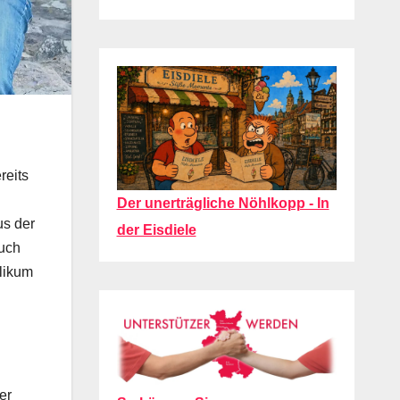
reits
Der unerträgliche Nöhlkopp - In
us der
der Eisdiele
Auch
blikum
er