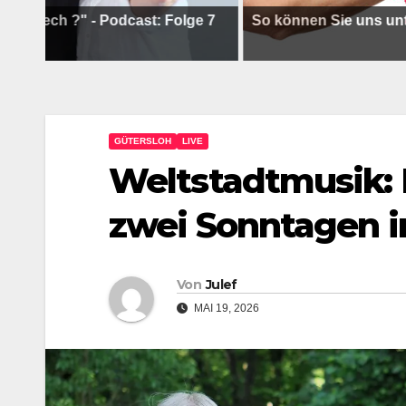
?" - Podcast: Folge 7
So können Sie uns unterstütze
GÜTERSLOH
LIVE
Weltstadtmusik: 
zwei Sonntagen 
Von
Julef
MAI 19, 2026