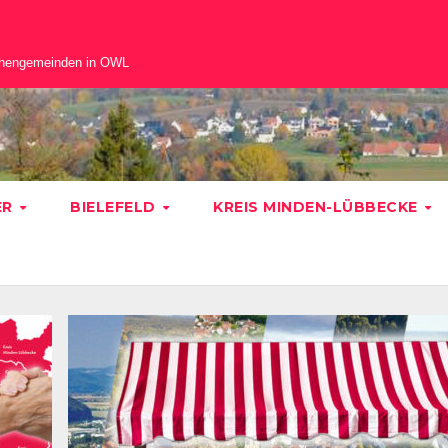
chengemeinden in OWL
ER
BIELEFELD
KREIS MINDEN-LÜBBECKE