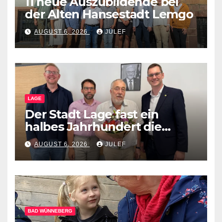
11 neue Auszubildende bei
der Alten Hansestadt Lemgo
AUGUST 6, 2026
JULEF
LAGE
Der Stadt Lage fast ein
halbes Jahrhundert die
Treue gehalten
AUGUST 6, 2026
JULEF
BAD WÜNNEBERG