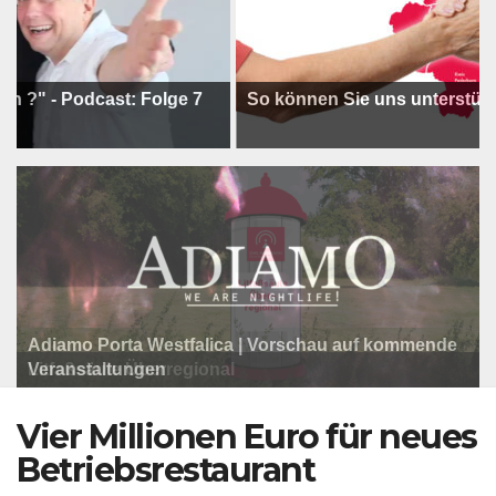
Podcast: Folge 7
So können Sie uns unterstützen !
Adiamo Porta Westfalica | Vorschau auf kommende
Programm der Komödie am Klosterplatz.
Litfaßsäule Überregional
Veranstaltungen
Litfaßsäule Überregional
Litfaßsäule Überregional
Vier Millionen Euro für neues
Betriebsrestaurant