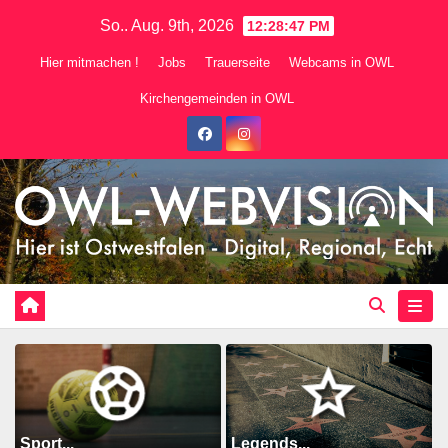
Zum
So.. Aug. 9th, 2026
12:28:49 PM
Inhalt
Hier mitmachen !
Jobs
Trauerseite
Webcams in OWL
springen
Kirchengemeinden in OWL
Sport...
Legends...