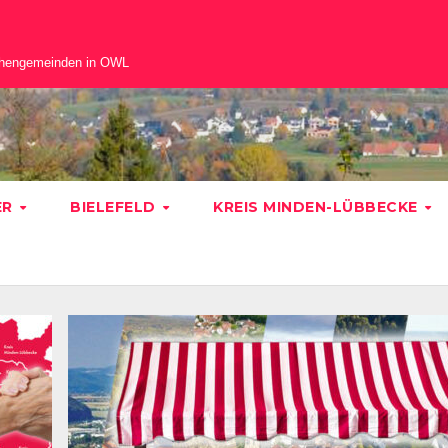
chengemeinden in OWL
ER
BIELEFELD
KREIS MINDEN-LÜBBECKE