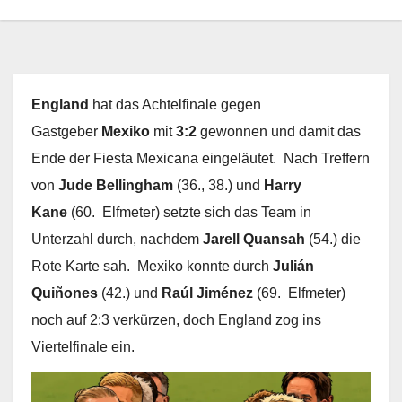
England
hat das Achtelfinale gegen
Gastgeber
Mexiko
mit
3:2
gewonnen und damit das
Ende der Fiesta Mexicana eingeläutet. Nach Treffern
von
Jude Bellingham
(36., 38.) und
Harry
Kane
(60. Elfmeter) setzte sich das Team in
Unterzahl durch, nachdem
Jarell Quansah
(54.) die
Rote Karte sah. Mexiko konnte durch
Julián
Quiñones
(42.) und
Raúl Jiménez
(69. Elfmeter)
noch auf 2:3 verkürzen, doch England zog ins
Viertelfinale ein.