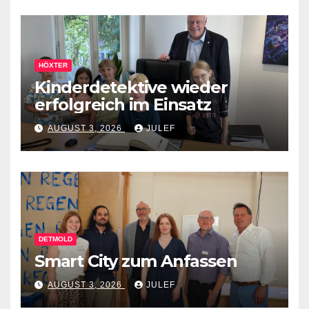
HÖXTER
Kinderdetektive wieder
erfolgreich im Einsatz
AUGUST 3, 2026
JULEF
DETMOLD
Smart City zum Anfassen
AUGUST 3, 2026
JULEF