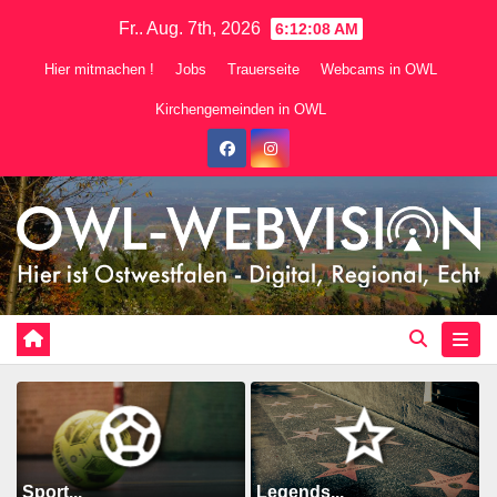
Zum
Fr.. Aug. 7th, 2026
6:12:09 AM
Inhalt
Hier mitmachen !
Jobs
Trauerseite
Webcams in OWL
springen
Kirchengemeinden in OWL
Sport...
Legends...