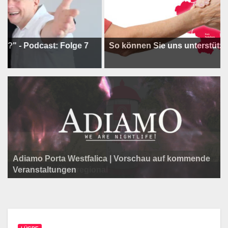
odcast: Folge 7
So können Sie uns unterstützen !
Adiamo Porta Westfalica | Vorschau auf kommende
Programm der Komödie am Klosterplatz.
Litfaßsäule Überregional
Veranstaltungen
Litfaßsäule Überregional
Tanzfest Bielefeld - 19. Juli bis 1. August 2026
Litfaßsäule Überregional