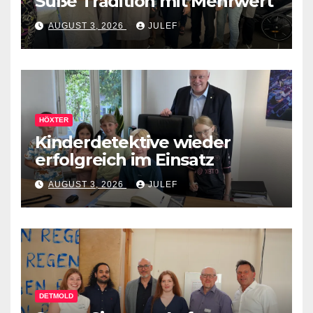
Süße Tradition mit Mehrwert
AUGUST 3, 2026
JULEF
HÖXTER
Kinderdetektive wieder
erfolgreich im Einsatz
AUGUST 3, 2026
JULEF
DETMOLD