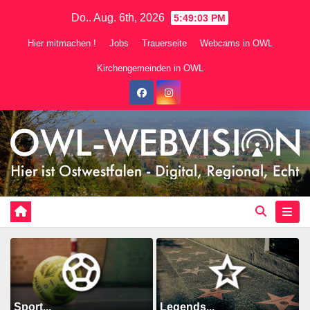
Zum
Do.. Aug. 6th, 2026
5:49:04 PM
Inhalt
Hier mitmachen !
Jobs
Trauerseite
Webcams in OWL
springen
Kirchengemeinden in OWL
Sport...
Legends...