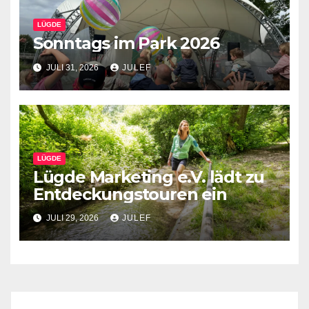
LÜGDE
Sonntags im Park 2026
JULI 31, 2026
JULEF
LÜGDE
Lügde Marketing e.V. lädt zu
Entdeckungstouren ein
JULI 29, 2026
JULEF