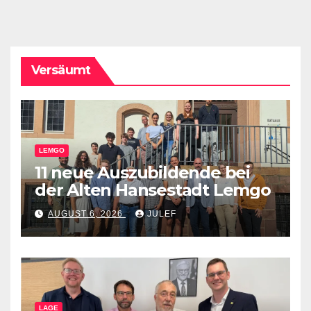
Versäumt
LEMGO
11 neue Auszubildende bei
der Alten Hansestadt Lemgo
AUGUST 6, 2026
JULEF
LAGE