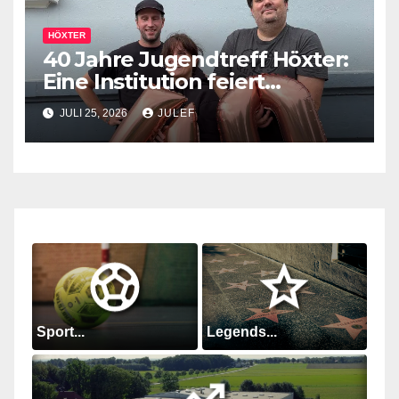
HÖXTER
40 Jahre Jugendtreff Höxter:
Eine Institution feiert
Geburtstag
JULI 25, 2026
JULEF
Sport...
Legends...