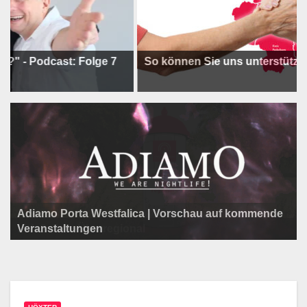
dcast: Folge 7
So können Sie uns unterstützen !
Adiamo Porta Westfalica | Vorschau auf kommende
Programm der Komödie am Klosterplatz.
Litfaßsäule Überregional
Veranstaltungen
Litfaßsäule Überregional
Litfaßsäule Überregional