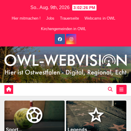
Zum
So.. Aug. 9th, 2026
3:02:28 PM
Inhalt
Hier mitmachen !
Jobs
Trauerseite
Webcams in OWL
springen
Kirchengemeinden in OWL
Sport...
Legends...