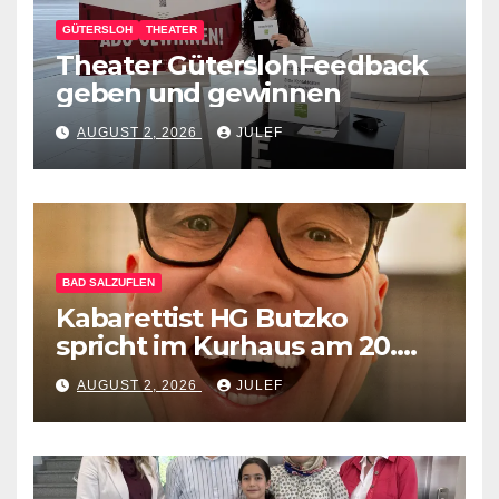
GÜTERSLOH
THEATER
Theater GüterslohFeedback
geben und gewinnen
AUGUST 2, 2026
JULEF
BAD SALZUFLEN
Kabarettist HG Butzko
spricht im Kurhaus am 20.
September Klartext –
AUGUST 2, 2026
JULEF
menschlich anstatt mit KI