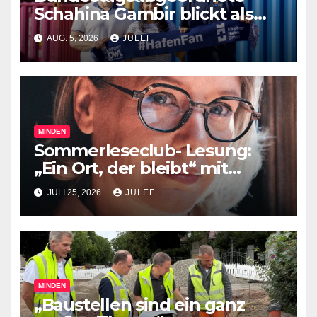
Schahina Gambir blickt als
Praktikantin hinter die
AUG. 5, 2026
JULEF
Kulissen des Mindener
Industriehafens und des
RegioPorts OWL
MINDEN
Sommerleseclub- Lesung:
„Ein Ort, der bleibt“ mit
Sandra Lüpkes
JULI 25, 2026
JULEF
MINDEN
„Baustellen sind ein ganz