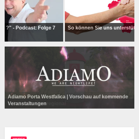
odcast: Folge 7
So können Sie uns unterstützen !
Adiamo Porta Westfalica | Vorschau auf kommende
Programm der Komödie am Klosterplatz.
Litfaßsäule Überregional
Veranstaltungen
Litfaßsäule Überregional
Tanzfest Bielefeld - 19. Juli bis 1. August 2026
Litfaßsäule Überregional