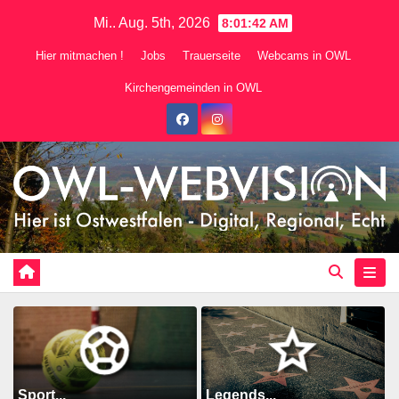
Zum
Mi.. Aug. 5th, 2026
8:01:44 AM
Inhalt
Hier mitmachen !
Jobs
Trauerseite
Webcams in OWL
springen
Kirchengemeinden in OWL
Sport...
Legends...