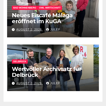
BAD WÜNNENBERG
OWL WIRTSCHAFT
Neues Eiscafé Málaga
eröffnet im KuGA
AUGUST 2, 2026
JULEF
DELBRÜCK
Wertvoller Archivsatz für
Delbrück
AUGUST 2, 2026
JULEF