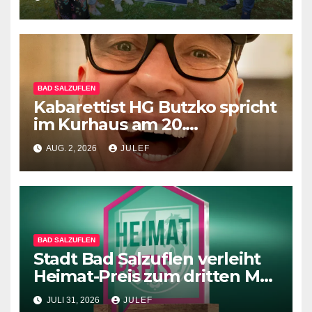
vhs Bad Salzuflen stellt neues
Herbst-& Winterprogramm
vor
BAD SALZUFLEN
Kabarettist HG Butzko spricht
im Kurhaus am 20.
September Klartext –
AUG. 2, 2026
JULEF
menschlich anstatt mit KI
BAD SALZUFLEN
Stadt Bad Salzuflen verleiht
Heimat-Preis zum dritten Mal
– Besonderes Engagement
JULI 31, 2026
JULEF
gewürdigt