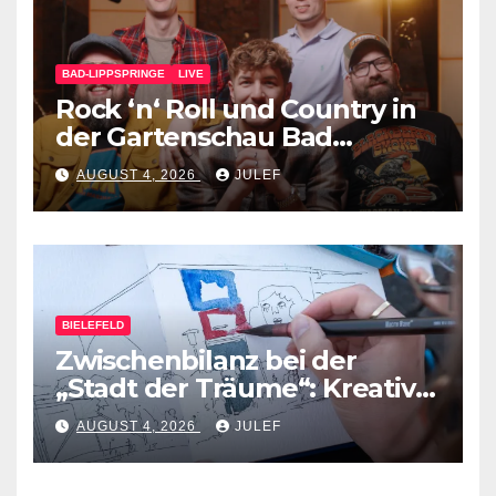
BAD-LIPPSPRINGE
LIVE
Rock ‘n‘ Roll und Country in
der Gartenschau Bad
Lippspringe
AUGUST 4, 2026
JULEF
BIELEFELD
Zwischenbilanz bei der
„Stadt der Träume“: Kreative
Ideen nehmen Gestalt an
AUGUST 4, 2026
JULEF