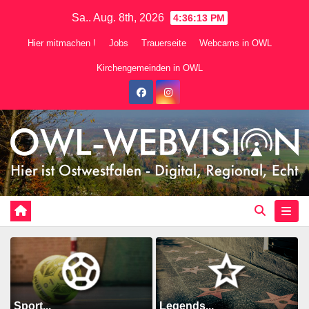
Zum
Sa.. Aug. 8th, 2026
4:36:14 PM
Inhalt
Hier mitmachen !
Jobs
Trauerseite
Webcams in OWL
springen
Kirchengemeinden in OWL
Sport...
Legends...