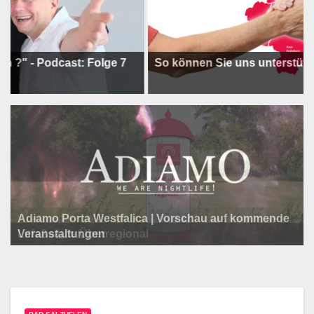
 Podcast: Folge 7
So können Sie uns unterstützen !
Adiamo Porta Westfalica | Vorschau auf kommende
Programm der Komödie am Klosterplatz.
Litfaßsäule Überregional
Veranstaltungen
Litfaßsäule Überregional
Litfaßsäule Überregional