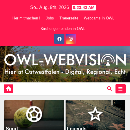
Zum
So.. Aug. 9th, 2026
8:23:45 AM
Inhalt
Hier mitmachen !
Jobs
Trauerseite
Webcams in OWL
springen
Kirchengemeinden in OWL
Sport...
Legends...