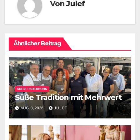
Von
Julef
Ähnlicher Beitrag
KREIS PADERBORN
Süße Tradition mit Mehrwert
AUG. 3, 2026
JULEF