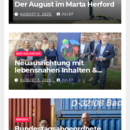
Der August im Marta Herford
AUGUST 5, 2026
JULEF
BAD SALZUFLEN
Neuausrichtung mit
lebensnahen Inhalten &
diversen Mitmachformaten –
AUGUST 5, 2026
JULEF
vhs Bad Salzuflen stellt
neues Herbst-&
Winterprogramm vor
MINDEN
Bundestagsabgeordnete