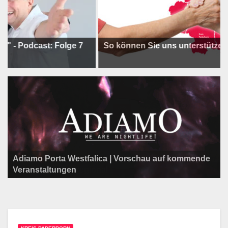
cast: Folge 7
So können Sie uns unterstützen !
Adiamo Porta Westfalica | Vorschau auf kommende
Programm der Komödie am Klosterplatz.
Litfaßsäule Überregional
Veranstaltungen
Litfaßsäule Überregional
Litfaßsäule Überregional