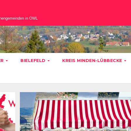
chengemeinden in OWL
ER
BIELEFELD
KREIS MINDEN-LÜBBECKE