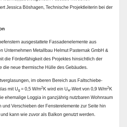
ert Jessica Böshagen, Technische Projektleiterin bei der
ion
ebefenstern ausgestattete Fassadenelemente aus
en Unternehmen Metallbau Helmut Pasternak GmbH &
die Förderfähigkeit des Projektes hinsichtlich der
sie die neue thermische Hülle des Gebäudes.
verglasungen, im oberen Bereich aus Faltschiebe-
2
2
las mit U
= 0,5 W/m
K wird ein U
-Wert von 0,9 W/m
K
g
w
ie ehemalige Loggia in ganzjährig nutzbaren Wohnraum
en und Verschieben der Fensterelemente zur Seite hin
 und kann wie zuvor als Balkon genutzt werden.