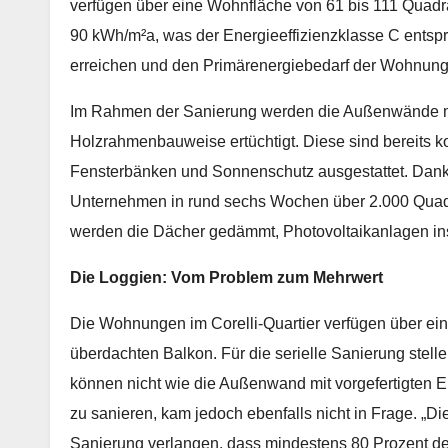
verfügen über eine Wohnfläche von 61 bis 111 Quadra
90 kWh/m²a, was der Energieeffizienzklasse C entspri
erreichen und den Primärenergiebedarf der Wohnun
Im Rahmen der Sanierung werden die Außenwände mi
Holzrahmenbauweise ertüchtigt. Diese sind bereits k
Fensterbänken und Sonnenschutz ausgestattet. Dank
Unternehmen in rund sechs Wochen über 2.000 Quad
werden die Dächer gedämmt, Photovoltaikanlagen inst
Die Loggien: Vom Problem zum Mehrwert
Die Wohnungen im Corelli-Quartier verfügen über ein
überdachten Balkon. Für die serielle Sanierung stell
können nicht wie die Außenwand mit vorgefertigten E
zu sanieren, kam jedoch ebenfalls nicht in Frage. „D
Sanierung verlangen, dass mindestens 80 Prozent d