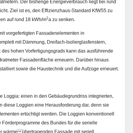
tmetern. Der bisherige Energieverbrauch liegt bei rund
cht. Ziel ist es, den Effizienzhaus-Standard KfW55 zu
2
gen auf rund 18 kWh/m
a zu senken.
t vorgefertigten Fassadenelementen in
omplett mit Dämmung, Dreifach-Isolierglasfenstern,
 des hohen Vorfertigungsgrads kann das ausführende
ratmeter Fassadenfläche erneuern. Darüber hinaus
alliert sowie die Haustechnik und die Aufzüge erneuert.
e Loggia: einen in den Gebäudegrundriss integrierten,
en diese Loggien eine Herausforderung dar, denn sie
lementen ertüchtigt werden. Die Loggien konventionell
ie Förderprogramme des Bundes für die serielle
er wärmeübertragenden Fassade mit seriell