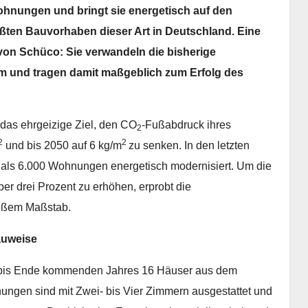
ohnungen und bringt sie energetisch auf den
ößten Bauvorhaben dieser Art in Deutschland. Eine
von Schüco: Sie verwandeln die bisherige
 und tragen damit maßgeblich zum Erfolg des
as ehrgeizige Ziel, den CO
-Fußabdruck ihres
2
2
2
und bis 2050 auf 6 kg/m
zu senken. In den letzten
 als 6.000 Wohnungen energetisch modernisiert. Um die
er drei Prozent zu erhöhen, erprobt die
oßem Maßstab.
auweise
n bis Ende kommenden Jahres 16 Häuser aus dem
ngen sind mit Zwei- bis Vier Zimmern ausgestattet und