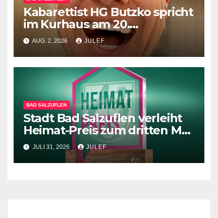
Kabarettist HG Butzko spricht
im Kurhaus am 20.
September Klartext –
AUG. 2, 2026
JULEF
menschlich anstatt mit KI
BAD SALZUFLEN
Stadt Bad Salzuflen verleiht
Heimat-Preis zum dritten Mal
– Besonderes Engagement
JULI 31, 2026
JULEF
gewürdigt