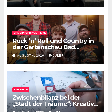
BAD-LIPPSPRINGE
LIVE
Rock ‘n‘ Roll und Country in
der Gartenschau Bad
Lippspringe
AUGUST 4, 2026
JULEF
BIELEFELD
Zwischenbilanz bei der
„Stadt der Träume“: Kreative
Ideen nehmen Gestalt an