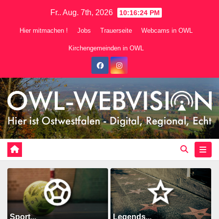
Zum
Fr.. Aug. 7th, 2026
10:16:26 PM
Inhalt
Hier mitmachen !
Jobs
Trauerseite
Webcams in OWL
springen
Kirchengemeinden in OWL
Sport...
Legends...