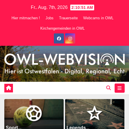
Zum
Fr.. Aug. 7th, 2026
2:10:53 AM
Inhalt
Hier mitmachen !
Jobs
Trauerseite
Webcams in OWL
springen
Kirchengemeinden in OWL
Sport...
Legends...