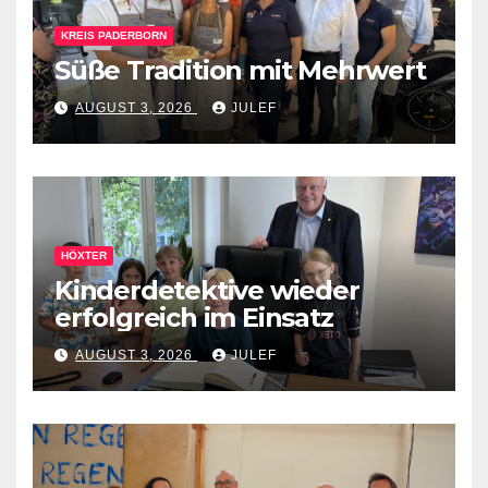
KREIS PADERBORN
Süße Tradition mit Mehrwert
AUGUST 3, 2026
JULEF
HÖXTER
Kinderdetektive wieder
erfolgreich im Einsatz
AUGUST 3, 2026
JULEF