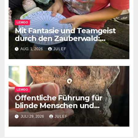
LEMGO
Mit Fantasie und Teamgeist
durch den Zauberwald:
Pflegekinder erleben
AUG. 1, 2026
JULEF
besondere Waldrallye
LEMGO
Öffentliche Führung für
blinde Menschen und
Menschen mit
JULI 29, 2026
JULEF
Sehbeeinträchtigungen im
Junkerhaus