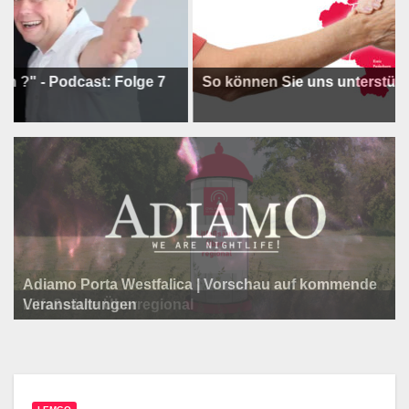
Podcast: Folge 7
So können Sie uns unterstützen !
Adiamo Porta Westfalica | Vorschau auf kommende
Programm der Komödie am Klosterplatz.
Litfaßsäule Überregional
Veranstaltungen
Litfaßsäule Überregional
Tanzfest Bielefeld - 19. Juli bis 1. August 2026
Litfaßsäule Überregional