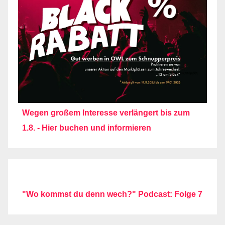
Wegen großem Interesse verlängert bis zum
1.8. - Hier buchen und informieren
"Wo kommst du denn wech?" Podcast: Folge 7