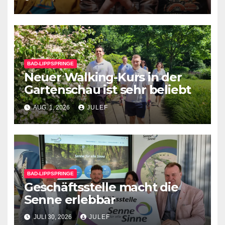
BAD-LIPPSPRINGE
Neuer Walking-Kurs in der
Gartenschau ist sehr beliebt
AUG. 1, 2026
JULEF
BAD-LIPPSPRINGE
Geschäftsstelle macht die
Senne erlebbar
JULI 30, 2026
JULEF