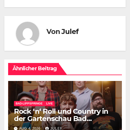
Von
Julef
Ähnlicher Beitrag
BAD-LIPPSPRINGE
LIVE
Rock ‘n‘ Roll und Country in
der Gartenschau Bad
Lippspringe
AUG. 4, 2026
JULEF