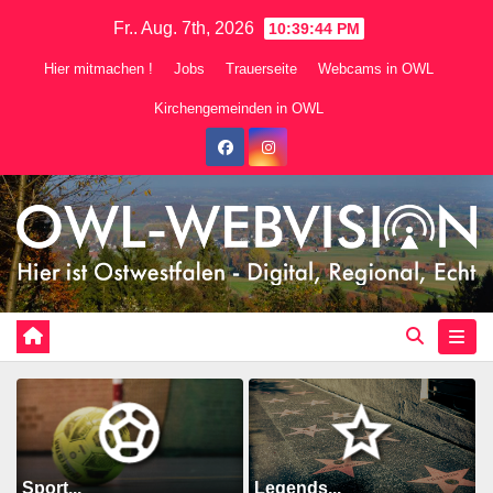
Zum
Fr.. Aug. 7th, 2026
10:39:45 PM
Inhalt
Hier mitmachen !
Jobs
Trauerseite
Webcams in OWL
springen
Kirchengemeinden in OWL
Sport...
Legends...