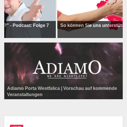
odcast: Folge 7
So können Sie uns unterstützen !
Adiamo Porta Westfalica | Vorschau auf kommende
Programm der Komödie am Klosterplatz.
Litfaßsäule Überregional
Veranstaltungen
Litfaßsäule Überregional
Litfaßsäule Überregional