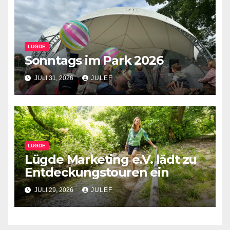
LÜGDE
Sonntags im Park 2026
JULI 31, 2026
JULEF
LÜGDE
Lügde Marketing e.V. lädt zu
Entdeckungstouren ein
JULI 29, 2026
JULEF