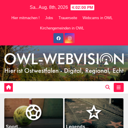
Zum
Sa.. Aug. 8th, 2026
4:02:02 PM
Inhalt
Hier mitmachen !
Jobs
Trauerseite
Webcams in OWL
springen
Kirchengemeinden in OWL
Sport...
Legends...