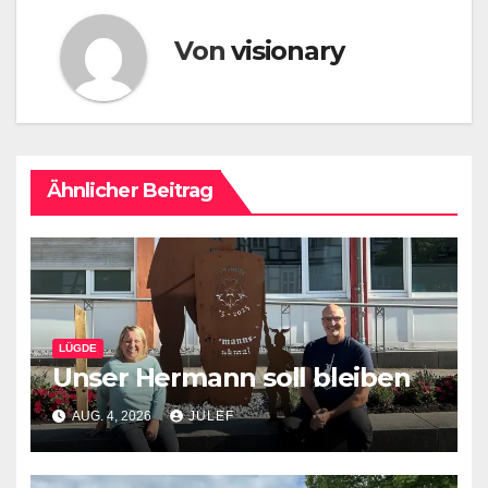
Von
visionary
Ähnlicher Beitrag
LÜGDE
Unser Hermann soll bleiben
AUG. 4, 2026
JULEF