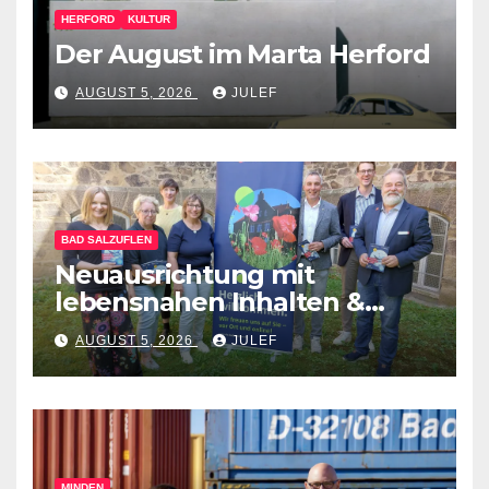
HERFORD
KULTUR
Der August im Marta Herford
AUGUST 5, 2026
JULEF
BAD SALZUFLEN
Neuausrichtung mit
lebensnahen Inhalten &
diversen Mitmachformaten –
AUGUST 5, 2026
JULEF
vhs Bad Salzuflen stellt
neues Herbst-&
Winterprogramm vor
MINDEN