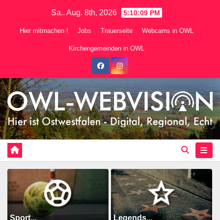
Zum
Sa.. Aug. 8th, 2026
5:10:10 PM
Inhalt
Hier mitmachen !
Jobs
Trauerseite
Webcams in OWL
springen
Kirchengemeinden in OWL
Sport...
Legends...