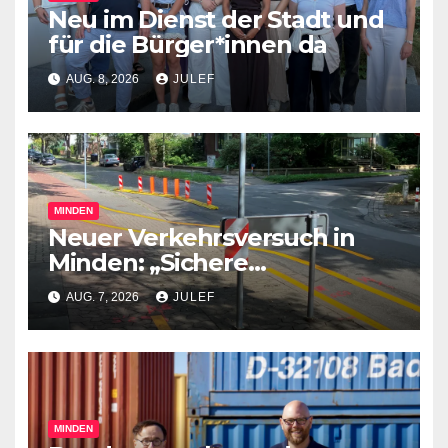
Neu im Dienst der Stadt und
für die Bürger*innen da
AUG. 8, 2026
JULEF
MINDEN
Neuer Verkehrsversuch in
Minden: „Sichere
Verkehrswege schaffen“
AUG. 7, 2026
JULEF
MINDEN