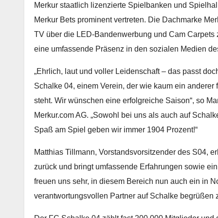
Merkur staatlich lizenzierte Spielbanken und Spielhal
Merkur Bets prominent vertreten. Die Dachmarke Mer
TV über die LED-Bandenwerbung und Cam Carpets zu 
eine umfassende Präsenz in den sozialen Medien de
„Ehrlich, laut und voller Leidenschaft – das passt doch
Schalke 04, einem Verein, der wie kaum ein anderer f
steht. Wir wünschen eine erfolgreiche Saison“, so Man
Merkur.com AG. „Sowohl bei uns als auch auf Schalke 
Spaß am Spiel geben wir immer 1904 Prozent!“
Matthias Tillmann, Vorstandsvorsitzender des S04, erk
zurück und bringt umfassende Erfahrungen sowie ein vi
freuen uns sehr, in diesem Bereich nun auch ein in
verantwortungsvollen Partner auf Schalke begrüßen z