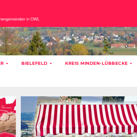
chengemeinden in OWL
ER
BIELEFELD
KREIS MINDEN-LÜBBECKE