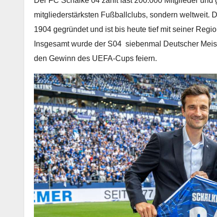
Der FC Schalke 04 zählt fast 200.000 Mitglieder und 
mitgliederstärksten Fußballclubs, sondern weltweit. 
1904 gegründet und ist bis heute tief mit seiner Regi
Insgesamt wurde der S04 siebenmal Deutscher Meist
den Gewinn des UEFA-Cups feiern.