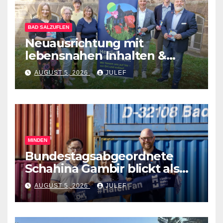
BAD SALZUFLEN
Neuausrichtung mit
lebensnahen Inhalten &
diversen Mitmachformaten –
AUGUST 5, 2026
JULEF
vhs Bad Salzuflen stellt
neues Herbst-&
Winterprogramm vor
MINDEN
Bundestagsabgeordnete
Schahina Gambir blickt als
Praktikantin hinter die
AUGUST 5, 2026
JULEF
Kulissen des Mindener
Industriehafens und des
RegioPorts OWL