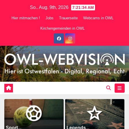
Zum
So.. Aug. 9th, 2026
7:21:36 AM
Inhalt
Hier mitmachen !
Jobs
Trauerseite
Webcams in OWL
springen
Kirchengemeinden in OWL
Sport...
Legends...