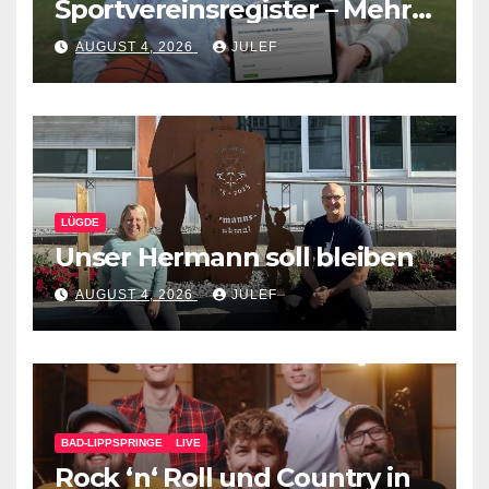
Sportvereinsregister – Mehr
Werbung für den eigenen
AUGUST 4, 2026
JULEF
Verein
LÜGDE
Unser Hermann soll bleiben
AUGUST 4, 2026
JULEF
BAD-LIPPSPRINGE
LIVE
Rock ‘n‘ Roll und Country in