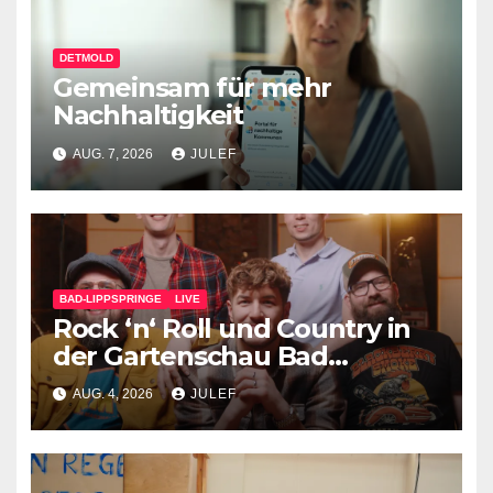
DETMOLD
Gemeinsam für mehr
Nachhaltigkeit
AUG. 7, 2026
JULEF
BAD-LIPPSPRINGE
LIVE
Rock ‘n‘ Roll und Country in
der Gartenschau Bad
Lippspringe
AUG. 4, 2026
JULEF