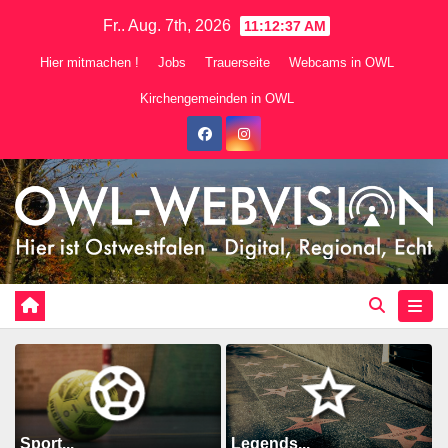
Zum
Fr.. Aug. 7th, 2026
11:12:39 AM
Inhalt
Hier mitmachen !
Jobs
Trauerseite
Webcams in OWL
springen
Kirchengemeinden in OWL
Sport...
Legends...