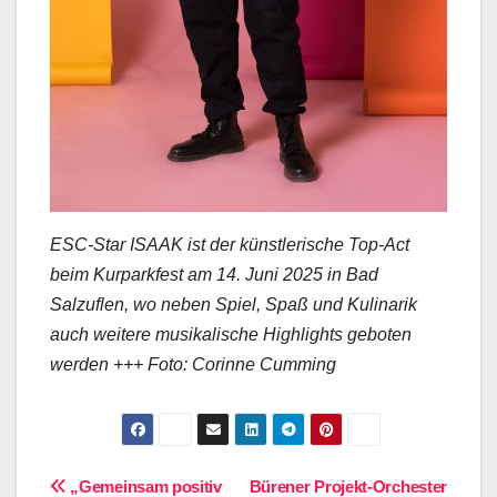
ESC-Star ISAAK ist der künstlerische Top-Act
beim Kurparkfest am 14. Juni 2025 in Bad
Salzuflen, wo neben Spiel, Spaß und Kulinarik
auch weitere musikalische Highlights geboten
werden +++ Foto: Corinne Cumming
Beitragsnavigation
„Gemeinsam positiv
Bürener Projekt-Orchester