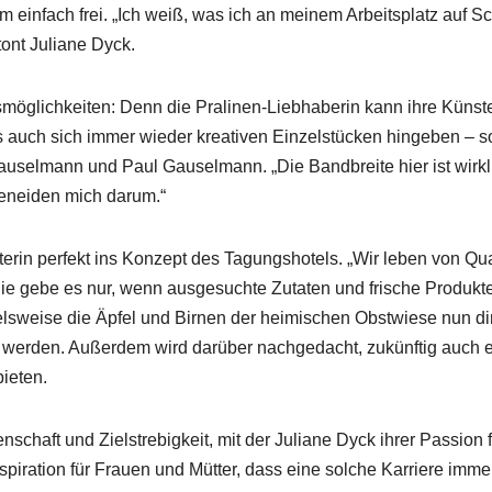
um einfach frei. „Ich weiß, was ich an meinem Arbeitsplatz auf S
ont Juliane Dyck.
gsmöglichkeiten: Denn die Pralinen-Liebhaberin kann ihre Künst
s auch sich immer wieder kreativen Einzelstücken hingeben – s
auselmann und Paul Gauselmann. „Die Bandbreite hier ist wirkl
 beneiden mich darum.“
iterin perfekt ins Konzept des Tagungshotels. „Wir leben von Qua
 die gebe es nur, wenn ausgesuchte Zutaten und frische Produkt
lsweise die Äpfel und Birnen der heimischen Obstwiese nun di
t werden. Außerdem wird darüber nachgedacht, zukünftig auch 
ieten.
enschaft und Zielstrebigkeit, mit der Juliane Dyck ihrer Passion 
nspiration für Frauen und Mütter, dass eine solche Karriere imme