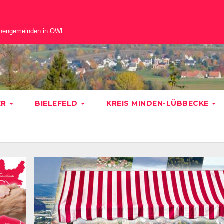
chengemeinden in OWL
ER
BIELEFELD
KREIS MINDEN-LÜBBECKE