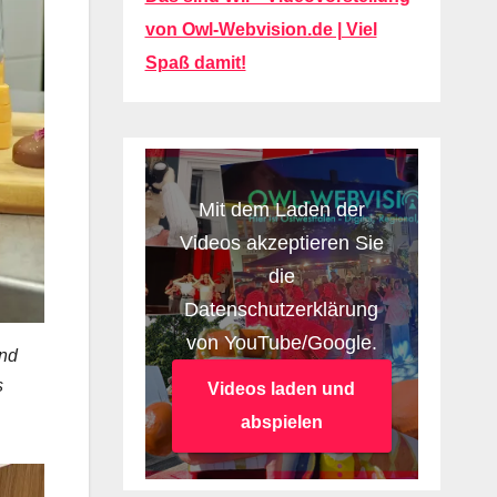
von Owl-Webvision.de | Viel
Spaß damit!
Mit dem Laden der
Videos akzeptieren Sie
die
Datenschutzerklärung
von YouTube/Google.
and
s
Videos laden und
abspielen