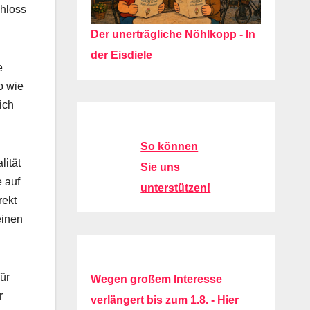
chloss
Der unerträgliche Nöhlkopp - In
der Eisdiele
e
o wie
ich
So können
lität
Sie uns
e auf
unterstützen!
rekt
einen
für
Wegen großem Interesse
r
verlängert bis zum 1.8. - Hier