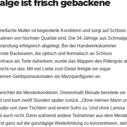
lge ist frisch gebackene
dreifache Mutter ist begeisterte Konditorin und sorgt auf Schloss
alinen von höchster Qualität sind. Die 34-Jährige aus Schmalg
sterprüfung erfolgreich abgelegt. Bei der Handwerkskammer
feinste Backwaren, die optisch und thematisch an Schloss
haus als Torte daherkam, wurde das Wappen des Ritterguts a
cht nur das: Mit viel Liebe zum Detail fertigte sie sogar
einen Geldspielautomaten als Marzipanfiguren an.
 berichtet die Meisterkonditorin. Dreieinhalb Monate bereitete sie
feld und kam zwölf Stunden später zurück. „Ohne meinen Mann u
e Mutter von zwei Töchtern und einem Sohn zu. Und ohne Larissa
hl auch nicht. Denn während andere Teilnehmer aus dem Meiste
nd ganz auf die ganztägige Weiterbildung zu konzentrieren, stel