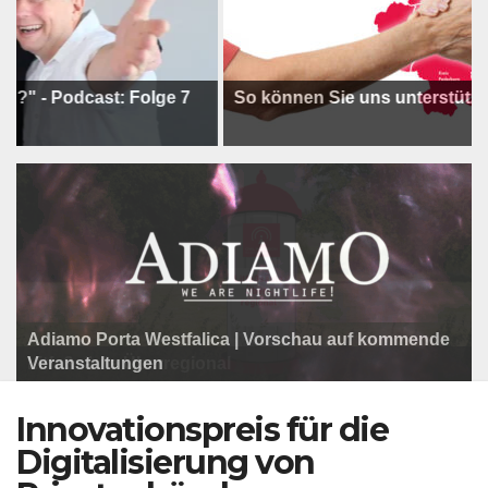
Podcast: Folge 7
So können Sie uns unterstützen !
Adiamo Porta Westfalica | Vorschau auf kommende
Programm der Komödie am Klosterplatz.
Litfaßsäule Überregional
Veranstaltungen
Litfaßsäule Überregional
Tanzfest Bielefeld - 19. Juli bis 1. August 2026
Litfaßsäule Überregional
Innovationspreis für die
Digitalisierung von