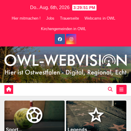
Zum
Do.. Aug. 6th, 2026
3:29:53 PM
Inhalt
Hier mitmachen !
Jobs
Trauerseite
Webcams in OWL
springen
Kirchengemeinden in OWL
Sport...
Legends...