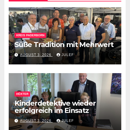
KREIS PADERBORN
Süße Tradition mit Mehrwert
AUGUST 3, 2026
JULEF
HÖXTER
Kinderdetektive wieder
erfolgreich im Einsatz
AUGUST 3, 2026
JULEF