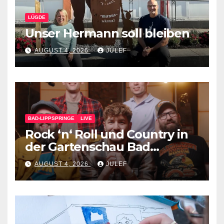
LÜGDE
Unser Hermann soll bleiben
AUGUST 4, 2026
JULEF
BAD-LIPPSPRINGE
LIVE
Rock ‘n‘ Roll und Country in
der Gartenschau Bad
Lippspringe
AUGUST 4, 2026
JULEF