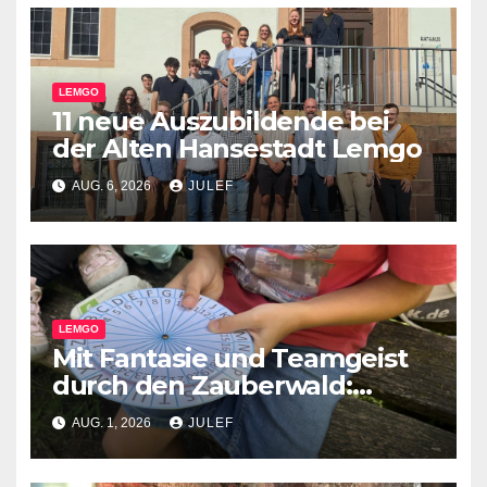
LEMGO
11 neue Auszubildende bei
der Alten Hansestadt Lemgo
AUG. 6, 2026
JULEF
LEMGO
Mit Fantasie und Teamgeist
durch den Zauberwald:
Pflegekinder erleben
AUG. 1, 2026
JULEF
besondere Waldrallye