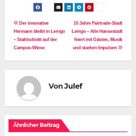
Beitragsnavigation
Der innovative
10 Jahre Fairtrade-Stadt
Hermann bleibt in Lemgo
Lemgo – Alte Hansestadt
– Stahlschnitt auf der
feiert mit Gästen, Musik
Campus-Wiese
und starken Impulsen
Von
Julef
Ähnlicher Beitrag