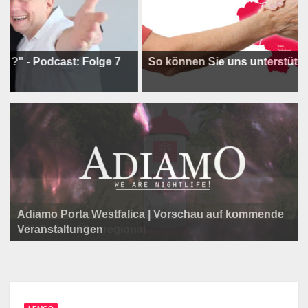
odcast: Folge 7
So können Sie uns unterstützen !
Adiamo Porta Westfalica | Vorschau auf kommende
Programm der Komödie am Klosterplatz.
Litfaßsäule Überregional
Veranstaltungen
Litfaßsäule Überregional
Litfaßsäule Überregional