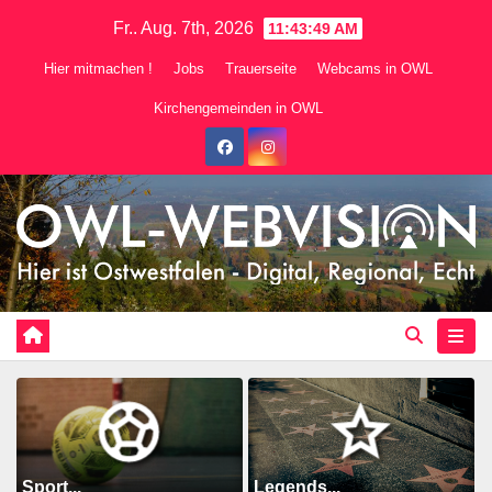
Zum
Fr.. Aug. 7th, 2026
11:43:51 AM
Inhalt
Hier mitmachen !
Jobs
Trauerseite
Webcams in OWL
springen
Kirchengemeinden in OWL
Sport...
Legends...