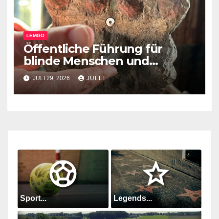
LEMGO
Öffentliche Führung für
blinde Menschen und
Menschen mit
JULI 29, 2026
JULEF
Sehbeeinträchtigungen im
Junkerhaus
Sport...
Legends...