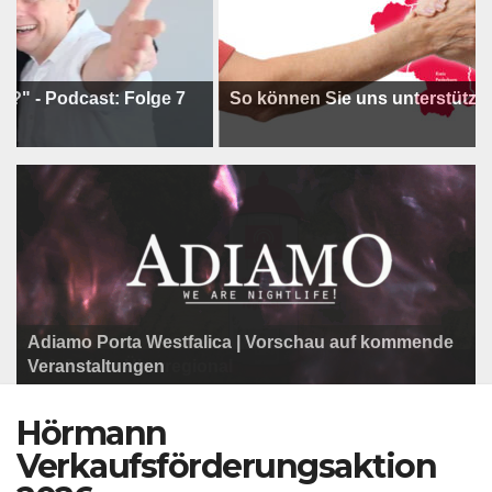
odcast: Folge 7
So können Sie uns unterstützen !
Adiamo Porta Westfalica | Vorschau auf kommende
Programm der Komödie am Klosterplatz.
Litfaßsäule Überregional
Veranstaltungen
Litfaßsäule Überregional
Litfaßsäule Überregional
Hörmann
Verkaufsförderungsaktion