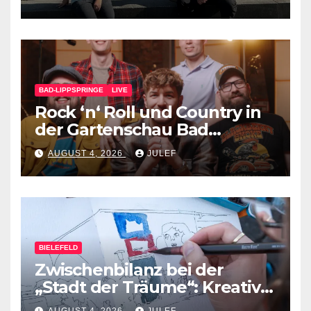
BAD-LIPPSPRINGE
LIVE
Rock ‘n‘ Roll und Country in
der Gartenschau Bad
Lippspringe
AUGUST 4, 2026
JULEF
BIELEFELD
Zwischenbilanz bei der
„Stadt der Träume“: Kreative
Ideen nehmen Gestalt an