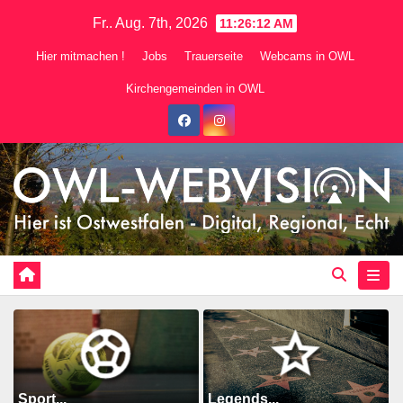
Zum
Fr.. Aug. 7th, 2026
11:26:14 AM
Inhalt
Hier mitmachen !
Jobs
Trauerseite
Webcams in OWL
springen
Kirchengemeinden in OWL
Sport...
Legends...