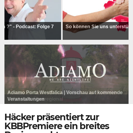
Podcast: Folge 7
So können Sie uns unterstützen !
Adiamo Porta Westfalica | Vorschau auf kommende
Programm der Komödie am Klosterplatz.
Litfaßsäule Überregional
Veranstaltungen
Litfaßsäule Überregional
Tanzfest Bielefeld - 19. Juli bis 1. August 2026
Litfaßsäule Überregional
Häcker präsentiert zur
KBBPremiere ein breites