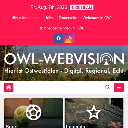
Zum
Fr.. Aug. 7th, 2026
4:20:20 AM
Inhalt
Hier mitmachen !
Jobs
Trauerseite
Webcams in OWL
springen
Kirchengemeinden in OWL
Sport...
Legends...