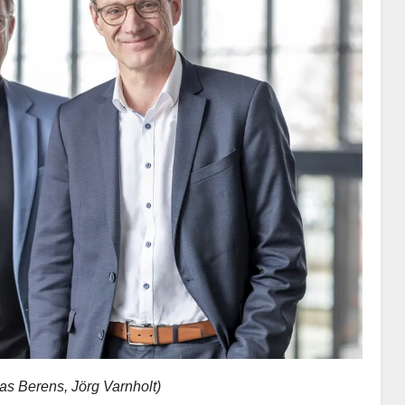
as Berens, Jörg Varnholt)