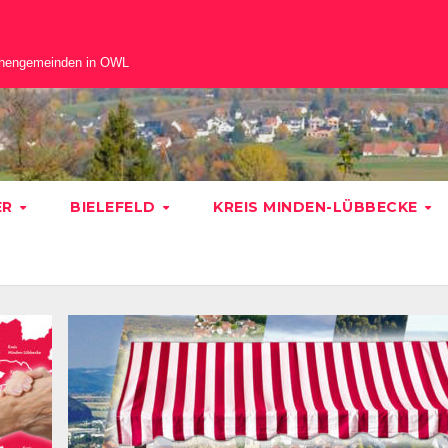
chengemeinden in OWL
ER
BIELEFELD
KREIS MINDEN-LÜBBECKE