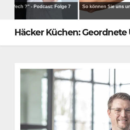
h ?" - Podcast: Folge 7
So können Sie uns unterstüt
Häcker Küchen: Geordnete Ü