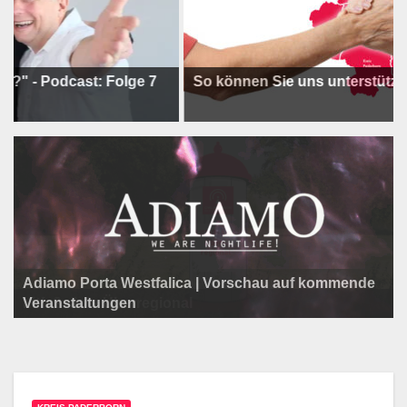
dcast: Folge 7
So können Sie uns unterstützen !
Adiamo Porta Westfalica | Vorschau auf kommende
Programm der Komödie am Klosterplatz.
Litfaßsäule Überregional
Veranstaltungen
Litfaßsäule Überregional
Litfaßsäule Überregional