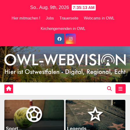
Zum
So.. Aug. 9th, 2026
7:35:15 AM
Inhalt
Hier mitmachen !
Jobs
Trauerseite
Webcams in OWL
springen
Kirchengemeinden in OWL
Sport...
Legends...