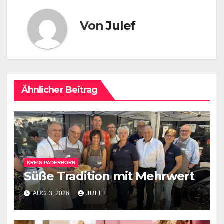
Von
Julef
Ähnlicher Beitrag
KREIS PADERBORN
Süße Tradition mit Mehrwert
AUG. 3, 2026
JULEF