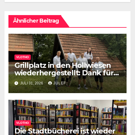
Ähnlicher Beitrag
VLOTHO
Grillplatz in den Hollwiesen
wiederhergestellt: Dank für
großes Engagement
JULI 31, 2026
JULEF
VLOTHO
Die Stadtbücherei ist wieder