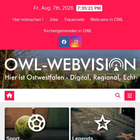
Zum
Fr.. Aug. 7th, 2026
7:35:23 PM
Inhalt
Hier mitmachen !
Jobs
Trauerseite
Webcams in OWL
springen
Kirchengemeinden in OWL
Sport...
Legends...