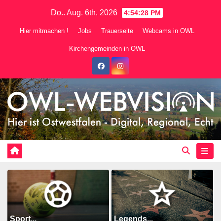
Zum
Do.. Aug. 6th, 2026
4:54:30 PM
Inhalt
Hier mitmachen !
Jobs
Trauerseite
Webcams in OWL
springen
Kirchengemeinden in OWL
Sport...
Legends...