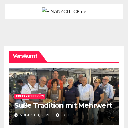
Versäumt
KREIS PADERBORN
Süße Tradition mit Mehrwert
AUGUST 3, 2026
JULEF