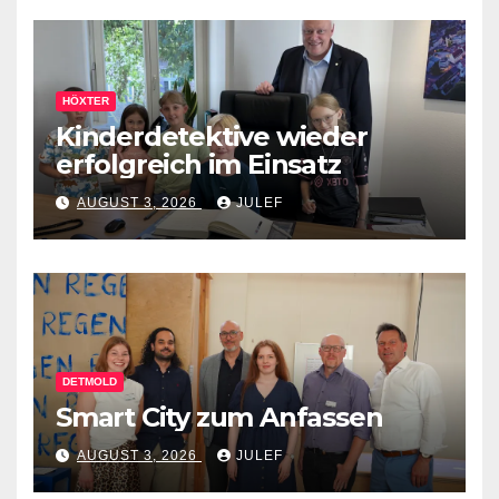
HÖXTER
Kinderdetektive wieder
erfolgreich im Einsatz
AUGUST 3, 2026
JULEF
DETMOLD
Smart City zum Anfassen
AUGUST 3, 2026
JULEF