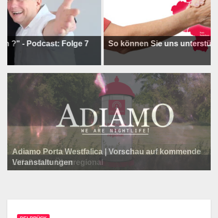
 Podcast: Folge 7
So können Sie uns unterstützen !
Adiamo Porta Westfalica | Vorschau auf kommende
Programm der Komödie am Klosterplatz.
Litfaßsäule Überregional
Veranstaltungen
Litfaßsäule Überregional
Tanzfest Bielefeld - 19. Juli bis 1. August 2026
Litfaßsäule Überregional