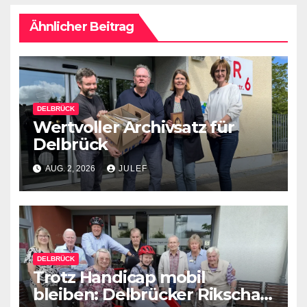
Ähnlicher Beitrag
DELBRÜCK
Wertvoller Archivsatz für
Delbrück
AUG. 2, 2026
JULEF
DELBRÜCK
Trotz Handicap mobil
bleiben: Delbrücker Rikscha