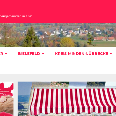
chengemeinden in OWL
ER
BIELEFELD
KREIS MINDEN-LÜBBECKE