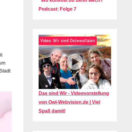
"Wo kommst du denn wech?"
Podcast: Folge 7
it
 um
Stadt
Das sind Wir - Videovorstellung
von Owl-Webvision.de | Viel
Spaß damit!