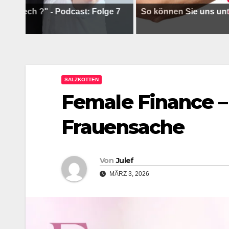
h ?" - Podcast: Folge 7
So können Sie uns unterstütz
SALZKOTTEN
Female Finance –
Frauensache
Von
Julef
MÄRZ 3, 2026