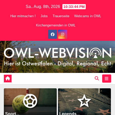
Zum
Sa.. Aug. 8th, 2026
10:33:46 PM
Inhalt
Hier mitmachen !
Jobs
Trauerseite
Webcams in OWL
springen
Kirchengemeinden in OWL
Sport...
Legends...