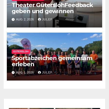
Theater GüterslohFeedback
geben und gewinnen
AUG. 2, 2026
JULEF
GÜTERSLOH
Sportabzeichen gemeinsam
erleben
AUG. 1, 2026
JULEF