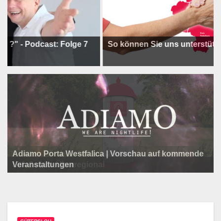
odcast: Folge 7
So können Sie uns unterstützen !
Adiamo Porta Westfalica | Vorschau auf kommende
Programm der Komödie am Klosterplatz.
Litfaßsäule Überregional
Veranstaltungen
Litfaßsäule Überregional
Litfaßsäule Überregional