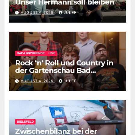
Unser Hermann soll bleiben
AUGUST 4, 2026
JULEF
BAD-LIPPSPRINGE
LIVE
Rock ‘n‘ Roll und Country in
der Gartenschau Bad
Lippspringe
AUGUST 4, 2026
JULEF
BIELEFELD
Zwischenbilanz bei der