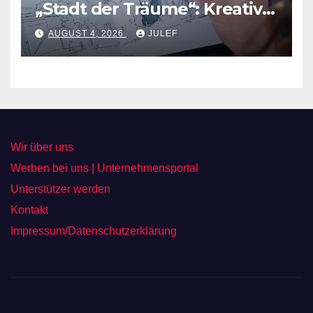
„Stadt der Träume“: Kreative
Ideen nehmen Gestalt an
AUGUST 4, 2026
JULEF
Wir über uns
Werben bei uns | Unternehmensportal
Unterstützer werden
Kontakt
Impressum/Datenschutzerklärung