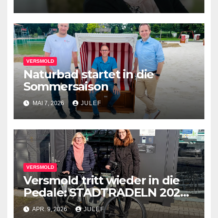
VERSMOLD
Naturbad startet in die
Sommersaison
MAI 7, 2026
JULEF
VERSMOLD
Versmold tritt wieder in die
Pedale: STADTRADELN 2026
startet durch
APR. 9, 2026
JULEF