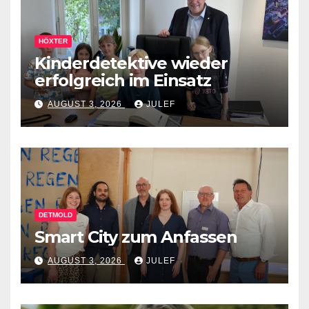
HÖXTER
Kinderdetektive wieder
erfolgreich im Einsatz
AUGUST 3, 2026
JULEF
DETMOLD
Smart City zum Anfassen
AUGUST 3, 2026
JULEF