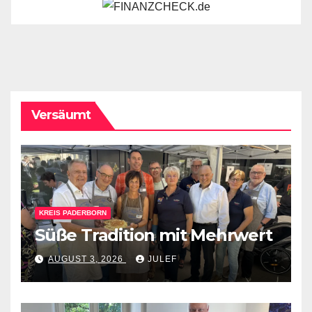
Versäumt
KREIS PADERBORN
Süße Tradition mit Mehrwert
AUGUST 3, 2026
JULEF