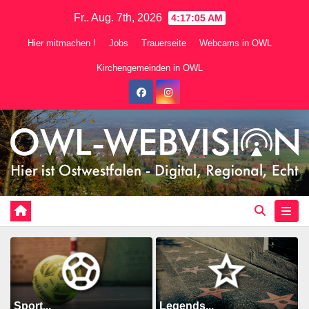
Zum
Fr.. Aug. 7th, 2026
4:17:07 AM
Inhalt
Hier mitmachen !
Jobs
Trauerseite
Webcams in OWL
springen
Kirchengemeinden in OWL
Sport...
Legends...