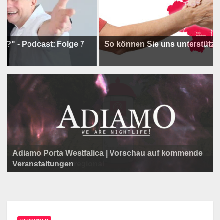
odcast: Folge 7
So können Sie uns unterstützen !
Adiamo Porta Westfalica | Vorschau auf kommende
Programm der Komödie am Klosterplatz.
Litfaßsäule Überregional
Veranstaltungen
Litfaßsäule Überregional
Tanzfest Bielefeld - 19. Juli bis 1. August 2026
Litfaßsäule Überregional