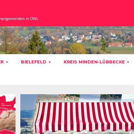
chengemeinden in OWL
ER
BIELEFELD
KREIS MINDEN-LÜBBECKE