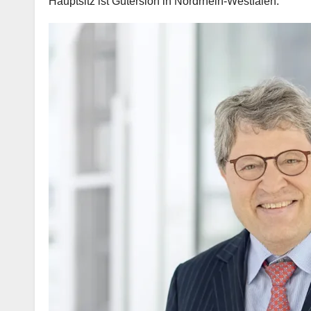
Hauptsitz ist Gütersloh in Nordrhein-Westfalen.