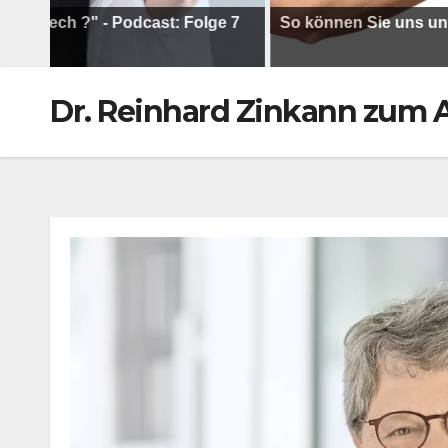
h ?" - Podcast: Folge 7
So können Sie uns unterstütz
Dr. Reinhard Zinkann zum 