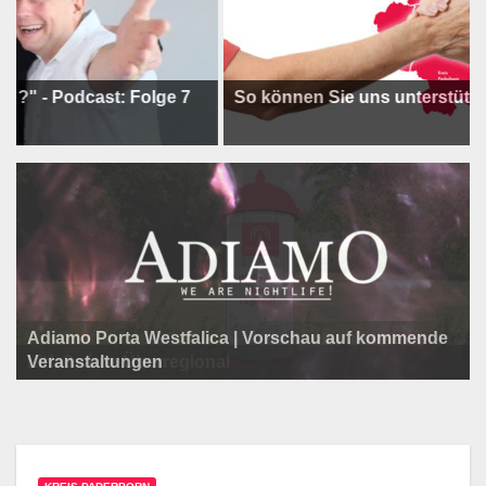
odcast: Folge 7
So können Sie uns unterstützen !
Adiamo Porta Westfalica | Vorschau auf kommende
Programm der Komödie am Klosterplatz.
Litfaßsäule Überregional
Veranstaltungen
Litfaßsäule Überregional
Litfaßsäule Überregional