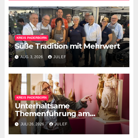
KREIS PADERBORN
Süße Tradition mit Mehrwert
AUG. 3, 2026
JULEF
KREIS PADERBORN
Unterhaltsame
Themenführung am
Sonntag, 2. August, um 15 Uhr
JULI 26, 2026
JULEF
im Kreismuseum
Wewelsburg