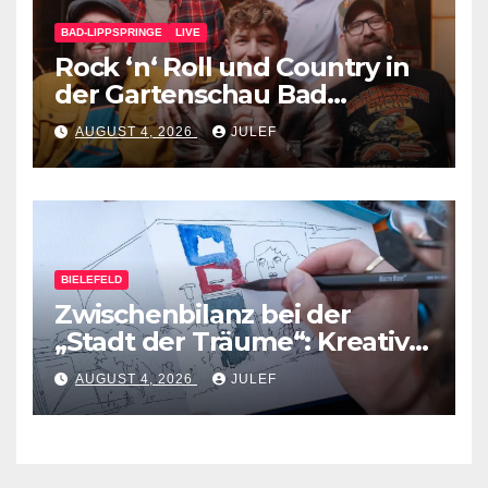
BAD-LIPPSPRINGE
LIVE
Rock ‘n‘ Roll und Country in
der Gartenschau Bad
Lippspringe
AUGUST 4, 2026
JULEF
BIELEFELD
Zwischenbilanz bei der
„Stadt der Träume“: Kreative
Ideen nehmen Gestalt an
AUGUST 4, 2026
JULEF