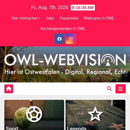
Zum
Fr.. Aug. 7th, 2026
9:16:37 AM
Inhalt
Hier mitmachen !
Jobs
Trauerseite
Webcams in OWL
springen
Kirchengemeinden in OWL
Sport...
Legends...