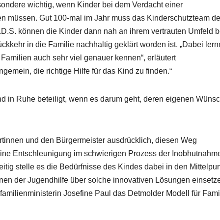
sondere wichtig, wenn Kinder bei dem Verdacht einer
 müssen. Gut 100-mal im Jahr muss das Kinderschutzteam de
.D.S. können die Kinder dann nah an ihrem vertrauten Umfeld b
ckkehr in die Familie nachhaltig geklärt worden ist. „Dabei ler
amilien auch sehr viel genauer kennen“, erläutert
gemein, die richtige Hilfe für das Kind zu finden.“
d in Ruhe beteiligt, wenn es darum geht, deren eigenen Wüns
ertinnen und den Bürgermeister ausdrücklich, diesen Weg
eine Entschleunigung im schwierigen Prozess der Inobhutnahm
ig stelle es die Bedürfnisse des Kindes dabei in den Mittelpun
enen der Jugendhilfe über solche innovativen Lösungen einsetz
amilienministerin Josefine Paul das Detmolder Modell für Fami