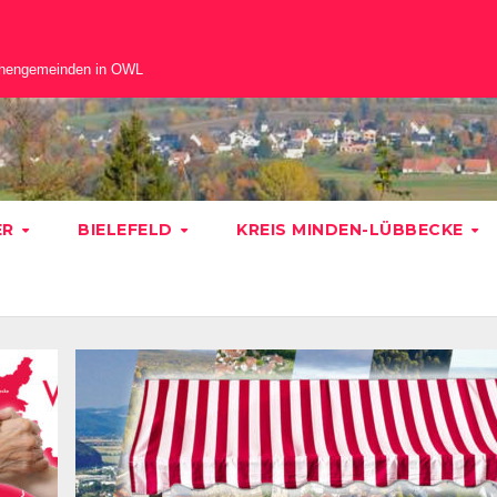
chengemeinden in OWL
ER
BIELEFELD
KREIS MINDEN-LÜBBECKE