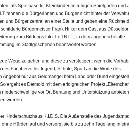
öten, als Spieloase für Kleinkinder im ruhigen Spielgarten und a
.I.T rennen die Bürgerinnen und Bürger nicht hinter der Verwalt
nen und Bürger zentral an einer Stelle und geben eine Rückmel
 schilderte Bürgermeister Frank Hilker dem Gast aus Düsseldor
eiterung zum Bildungs.Info.Treff B.I.T., in dem Jugendliche alle
timmung im Stadtgeschehen beantwortet werden.
m neue Wege zu gehen und diese zu verstetigen, wenn die Vorha
in des Fachbereichs Jugend, Schule, Sport an die Worte des
in Angebot nur aus Geldmangel beim Land oder Bund eingestell
So ergeht es Detmold mit dem erfolgreichen Projekt „Elterncha
 niederschwellige vor Ort Beratung und Unterstützung anbieten
dert werden.
er Kinderschutzhaus K.I.D.S. Die Außenstelle des Jugendamtes
n ohne Hürden auf und versorgt sie bis zu zehn Tage lang in ei