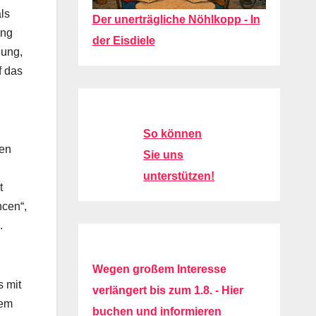
ls
Der unerträgliche Nöhlkopp - In
ung
der Eisdiele
dung,
f das
So können
ben
Sie uns
unterstützen!
t
ncen“,
.
Wegen großem Interesse
 mit
verlängert bis zum 1.8. - Hier
nem
buchen und informieren