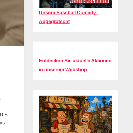
Unsere Fussball Comedy -
Abgegrätscht
Entdecken Sie aktuelle Aktionen
in unserem Webshop
n
.
.D.S.
bis
e