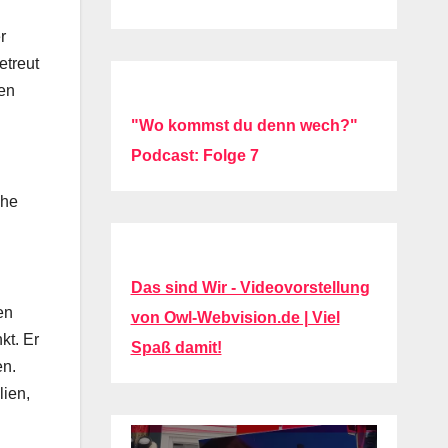
r
etreut
nen
"Wo kommst du denn wech?"
Podcast: Folge 7
che
Das sind Wir - Videovorstellung
en
von Owl-Webvision.de | Viel
kt. Er
Spaß damit!
en.
lien,