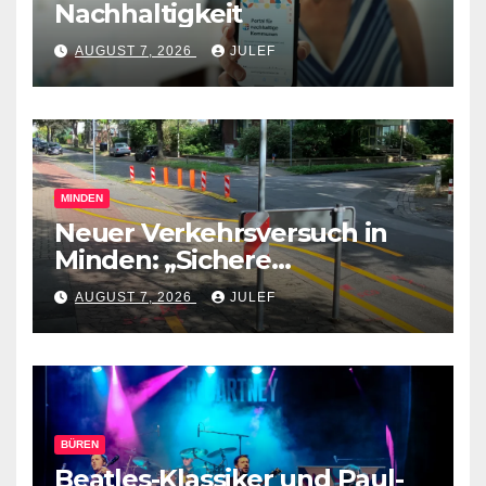
Nachhaltigkeit
AUGUST 7, 2026
JULEF
MINDEN
Neuer Verkehrsversuch in
Minden: „Sichere
Verkehrswege schaffen“
AUGUST 7, 2026
JULEF
BÜREN
Beatles-Klassiker und Paul-