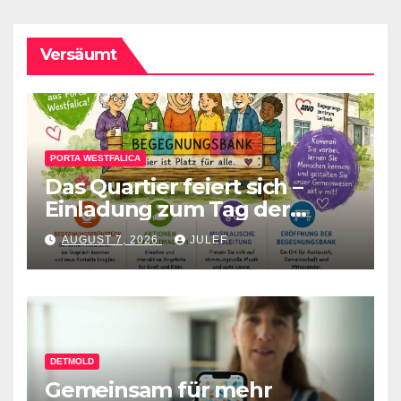
Versäumt
PORTA WESTFALICA
Das Quartier feiert sich –
Einladung zum Tag der
Begegnung
AUGUST 7, 2026
JULEF
DETMOLD
Gemeinsam für mehr