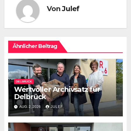
Von
Julef
Ähnlicher Beitrag
DELBRÜCK
Wertvoller Archivsatz für
Delbrück
AUG. 2, 2026
JULEF