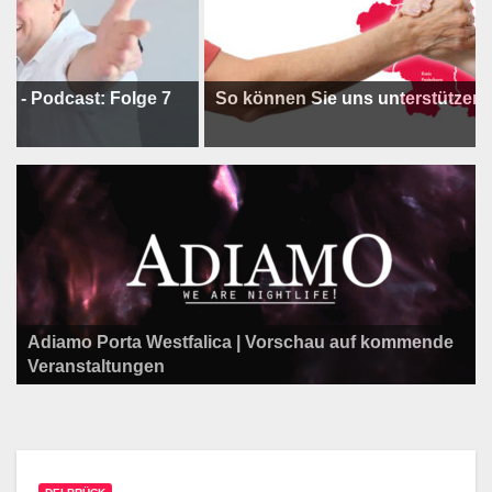
cast: Folge 7
So können Sie uns unterstützen !
Adiamo Porta Westfalica | Vorschau auf kommende
Programm der Komödie am Klosterplatz.
Litfaßsäule Überregional
Veranstaltungen
Litfaßsäule Überregional
Litfaßsäule Überregional