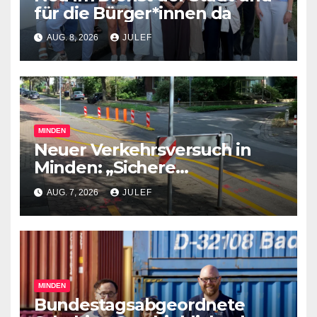
für die Bürger*innen da
AUG. 8, 2026
JULEF
MINDEN
Neuer Verkehrsversuch in
Minden: „Sichere
Verkehrswege schaffen“
AUG. 7, 2026
JULEF
MINDEN
Bundestagsabgeordnete