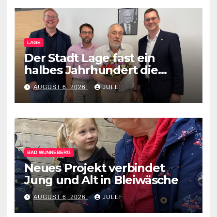
LAGE
Der Stadt Lage fast ein
halbes Jahrhundert die
Treue gehalten
AUGUST 6, 2026
JULEF
BAD WÜNNEBERG
Neues Projekt verbindet
Jung und Alt in Bleiwäsche
AUGUST 6, 2026
JULEF