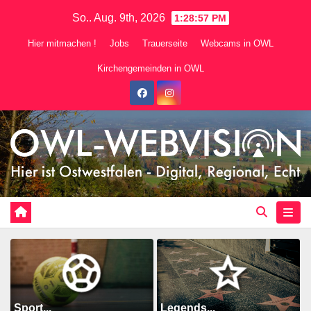
Zum
So.. Aug. 9th, 2026
1:28:59 PM
Inhalt
Hier mitmachen !
Jobs
Trauerseite
Webcams in OWL
springen
Kirchengemeinden in OWL
Sport...
Legends...