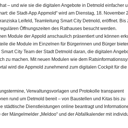
hat – und wie sie die digitalen Angebote in Detmold einfacher 
smart: die Stadt-App Appmold“ wird am Dienstag, 18. November 
anziska Leifeld, Teamleitung Smart City Detmold, eröffnet. Bis
 regulären Öffnungszeiten des Rathauses besucht werden.
nen Module der Appold anschaulich präsentiert und können erk
eile die Module im Einzelnen für Bürgerinnen und Bürger biete
Smart City Team der Stadt Detmold daran, die digitalen Angeb
ich zu machen. Mit neuen Modulen wie dem Ratsinformationssy
al wird die Appmold zunehmend zum digitalen Cockpit für die
ungstermine, Verwaltungsvorlagen und Protokolle transparent
tionen rund um Detmold bereit – von Baustellen und Kitas bis zu
le städtische Dienstleistungen online beantragt und Information
der Mängelmelder „Meldoo“ und der Abfallkalender mit individu