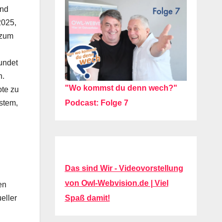
und
2025,
 zum
undet
n.
"Wo kommst du denn wech?"
ote zu
Podcast: Folge 7
stem,
Das sind Wir - Videovorstellung
von Owl-Webvision.de | Viel
en
Spaß damit!
eller