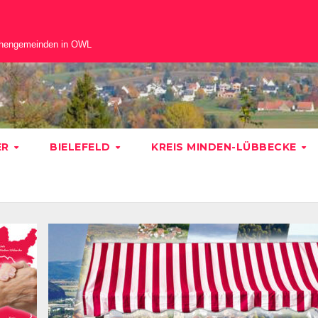
chengemeinden in OWL
ER
BIELEFELD
KREIS MINDEN-LÜBBECKE