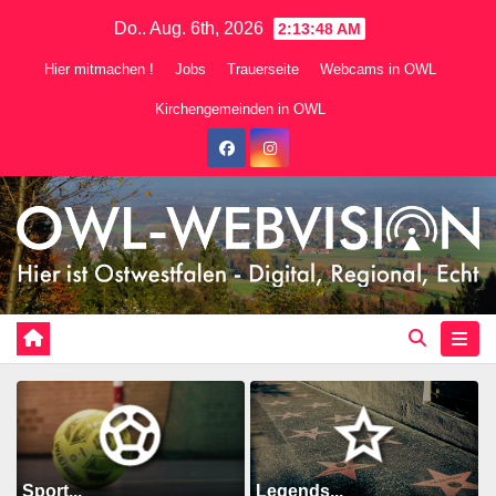
Zum
Do.. Aug. 6th, 2026
2:13:50 AM
Inhalt
Hier mitmachen !
Jobs
Trauerseite
Webcams in OWL
springen
Kirchengemeinden in OWL
Sport...
Legends...