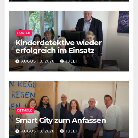
HÖXTER
Kinderdetektive wieder
erfolgreich im Einsatz
AUGUST 3, 2026
JULEF
DETMOLD
Smart City zum Anfassen
AUGUST 3, 2026
JULEF