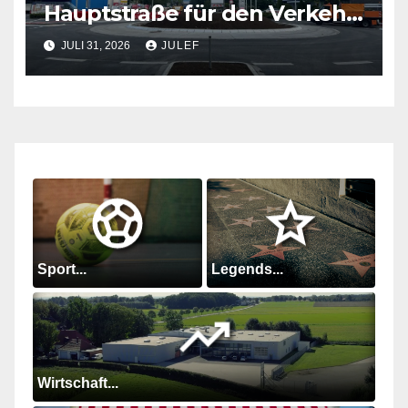
Hauptstraße für den Verkehr
freigegeben
JULI 31, 2026
JULEF
Sport...
Legends...
Wirtschaft...