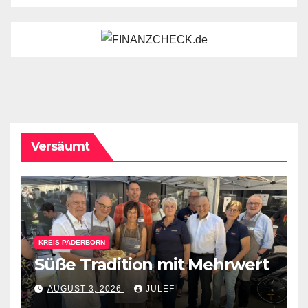
Versäumt
KREIS PADERBORN
Süße Tradition mit Mehrwert
AUGUST 3, 2026
JULEF